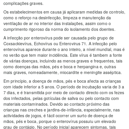
complicações graves.
Os estabelecimentos em causa já aplicaram medidas de controlo,
como o reforço na desinfecção, limpeza e manutenção da
ventilação de ar no interior das instalações, assim como o
cumprimento rigoroso da norma do isolamento dos doentes.
A infecção por enterovírus pode ser causada pelo grupo de
Coxsackievírus, Echovírus ou Enterovirus 71. A infecção pelo
enterovírus aparece durante o ano inteiro, a nível mundial, mas é
no verão que tem maior incidência. Este vírus é tambem a fonte
de várias doenças, incluindo as menos graves e frequentes, tais
como doenças das mãos, pés e boca e herpangina e, outras
mais graves, nomeadamente, miocardite e meningite asséptica.
Em princípio, a doença de mãos, pés e boca afecta as crianças
com idade inferior a 5 anos. O período de incubação varia de 3 a
7 dias, e é transmitida por meio de contacto directo com os fezes
dos infectados, pelas gotículas de saliva ou pelo contacto com
materiais contaminados. Devido ao contacto próximo das
crianças nas creches e jardins-de-infância, especialmente, nas
actividades de jogos, é fácil ocorrer um surto de doença de
mãos, pés e boca, porque o enterovírus possuiu um elevado
grau de contágio. No período inicial aparecem sintomas, tais