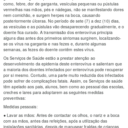
como, febre, dor de garganta, vesículas pequenas ou pústulas
vermelhas nas mãos, pés e nádegas, não se manifestando dores
nem comichão, e surgem herpes na boca, causando
posteriormente úlceras. No período de sete (7) a dez (10) dias,
as vesículas e as pústulas vão desaparecendo gradualmente, e o
doente fica curado. A transmissão dos enterovírus principia
alguns dias antes dos primeiros sintomas surgirem, localizando-
se os vírus na garganta e nas fezes e, durante algumas
semanas, as fezes do doente contêm estes vírus.
Os Serviços de Saúde estão a prestar atenção ao
desenvolvimento da epidemia deste enterovírus e salientam que
a maioria dos doentes infectados por enterovírus pode recuperar
por si mesmo. Contudo, uma parte muito reduzida dos infectados
pode sofrer de complicações fatais. Assim, os Serviços de saúde
têm apelado aos pais, alunos, bem como ao pessoal das escolas,
creches e lares para adoptarem as seguintes medidas
preventivas:
Medidas pessoais:
● Lavar as mãos: Antes de contactar os olhos, o nariz e a boca
com as mãos, antes das refeições, após a utilização das
instalações sanitárias, depois de manusear fraldas de crianças