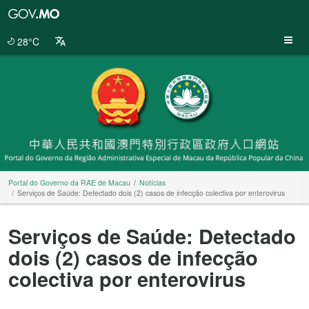
Portal
do
Governo
28°C
da
RAE
de
Macau
Portal do Governo da RAE de Macau
Notícias
Serviços de Saúde: Detectado dois (2) casos de infecção colectiva por enterovirus
Serviços de Saúde: Detectado
dois (2) casos de infecção
colectiva por enterovirus