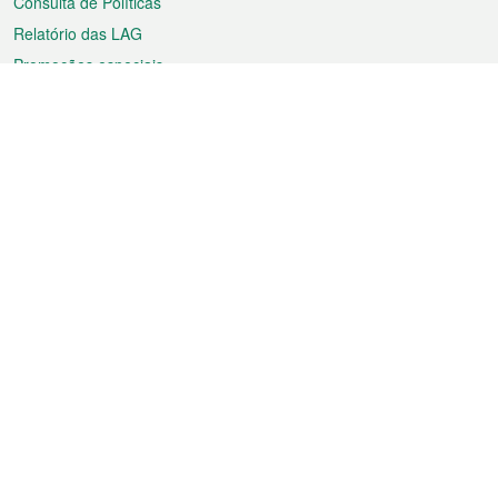
Consulta de Políticas
Relatório das LAG
Promoções especiais
Sobre a RAEM
Tempo
Transporte
Feriados
Cultura e lazer
Informação de Macau
Ficheiro sobre Macau
Estatísticas
Anúncios
Notícias
Vídeos