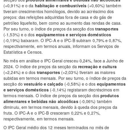
(+0,91%) e o da
habitação e combustíveis
(+0,60%) também
tiveram crescimentos homólogos, devido ao acréscimo dos
preços: das refeições adquiridas fora de casa e do gás de
petróleo liquefeito, bem como ao aumento das rendas de casa.
Por seu turno, o índice de preços da secção dos
transportes
(-1,53%) e o dos
equipamentos e serviços domésticos
(-0,19%) baixaram. O IPC-A e o IPC-B subiram 0,79% e 0,87%,
respectivamente, em termos anuais, informam os Serviços de
Estatística e Censos.
No mês em análise o IPC Geral cresceu 0,24%, face a Junho de
2024. O índice de preços da secção da
recreação e cultura
(+2,24%) e o dos
transportes
(+2,03%) tiveram as maiores
subidas em termos mensais. Por seu turno, o índice de preços da
secção do
vestuário e calçado
(-0,58%) e o dos
equipamentos
e serviços domésticos
(-0,14%) registaram decréscimos em
termos mensais. O índice de preços da secção dos
produtos
alimentares e bebidas não alcoólicas
(-0,06%) também
diminuiu, em termos mensais, devido à queda dos preços da
fruta. O IPC-A e o IPC-B cresceram 0,22% e 0,27%,
respectivamente, em termos mensais.
O IPC Geral médio dos 12 meses terminados no mês de