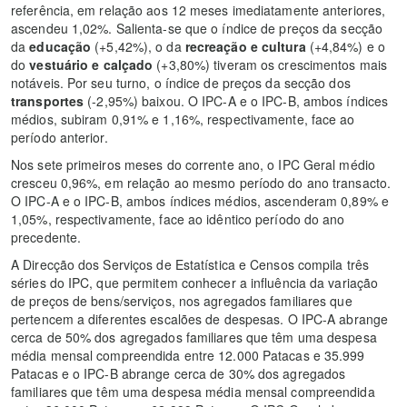
referência, em relação aos 12 meses imediatamente anteriores,
ascendeu 1,02%. Salienta-se que o índice de preços da secção
da
educação
(+5,42%), o da
recreação e cultura
(+4,84%) e o
do
vestuário e calçado
(+3,80%) tiveram os crescimentos mais
notáveis. Por seu turno, o índice de preços da secção dos
transportes
(-2,95%) baixou. O IPC-A e o IPC-B, ambos índices
médios, subiram 0,91% e 1,16%, respectivamente, face ao
período anterior.
Nos sete primeiros meses do corrente ano, o IPC Geral médio
cresceu 0,96%, em relação ao mesmo período do ano transacto.
O IPC-A e o IPC-B, ambos índices médios, ascenderam 0,89% e
1,05%, respectivamente, face ao idêntico período do ano
precedente.
A Direcção dos Serviços de Estatística e Censos compila três
séries do IPC, que permitem conhecer a influência da variação
de preços de bens/serviços, nos agregados familiares que
pertencem a diferentes escalões de despesas. O IPC-A abrange
cerca de 50% dos agregados familiares que têm uma despesa
média mensal compreendida entre 12.000 Patacas e 35.999
Patacas e o IPC-B abrange cerca de 30% dos agregados
familiares que têm uma despesa média mensal compreendida