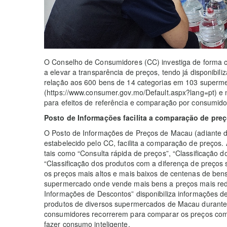
O Conselho de Consumidores (CC) investiga de forma c
a elevar a transparência de preços, tendo já disponibili
relação aos 600 bens de 14 categorias em 103 superme
(https://www.consumer.gov.mo/Default.aspx?lang=pt) e
para efeitos de referência e comparação por consumido
Posto de Informações facilita a comparação de pre
O Posto de Informações de Preços de Macau (adiante d
estabelecido pelo CC, facilita a comparação de preços.
tais como “Consulta rápida de preços”, “Classificação 
“Classificação dos produtos com a diferença de preços
os preços mais altos e mais baixos de centenas de be
supermercado onde vende mais bens a preços mais redu
Informações de Descontos” disponibiliza informações d
produtos de diversos supermercados de Macau durante
consumidores recorrerem para comparar os preços com
fazer consumo inteligente.