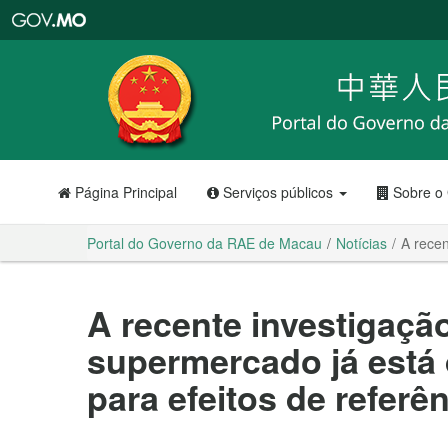
Portal
do
Governo
da
RAE
de
Macau
Página Principal
Serviços públicos
Sobre o
Portal do Governo da RAE de Macau
Notícias
A recen
A recente investigaçã
supermercado já está 
para efeitos de referê