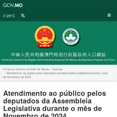
Portal
do
Governo
28°C
da
RAE
de
Macau
Portal do Governo da RAE de Macau
Notícias
Atendimento ao público pelos deputados da Assembleia Legislativa durante o mês
de Novembro de 2024
Atendimento ao público pelos
deputados da Assembleia
Legislativa durante o mês de
Novembro de 2024