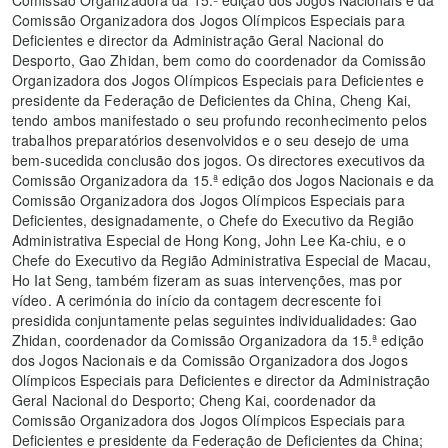
Comissão Organizadora da 15.ª edição dos Jogos Nacionais e da
Comissão Organizadora dos Jogos Olímpicos Especiais para
Deficientes e director da Administração Geral Nacional do
Desporto, Gao Zhidan, bem como do coordenador da Comissão
Organizadora dos Jogos Olímpicos Especiais para Deficientes e
presidente da Federação de Deficientes da China, Cheng Kai,
tendo ambos manifestado o seu profundo reconhecimento pelos
trabalhos preparatórios desenvolvidos e o seu desejo de uma
bem-sucedida conclusão dos jogos. Os directores executivos da
Comissão Organizadora da 15.ª edição dos Jogos Nacionais e da
Comissão Organizadora dos Jogos Olímpicos Especiais para
Deficientes, designadamente, o Chefe do Executivo da Região
Administrativa Especial de Hong Kong, John Lee Ka-chiu, e o
Chefe do Executivo da Região Administrativa Especial de Macau,
Ho Iat Seng, também fizeram as suas intervenções, mas por
vídeo. A cerimónia do início da contagem decrescente foi
presidida conjuntamente pelas seguintes individualidades: Gao
Zhidan, coordenador da Comissão Organizadora da 15.ª edição
dos Jogos Nacionais e da Comissão Organizadora dos Jogos
Olímpicos Especiais para Deficientes e director da Administração
Geral Nacional do Desporto; Cheng Kai, coordenador da
Comissão Organizadora dos Jogos Olímpicos Especiais para
Deficientes e presidente da Federação de Deficientes da China;