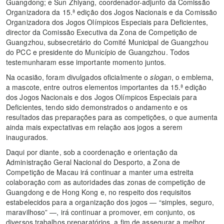
Guangdong; e Sun Zhiyang, coordenador-adjunto da Comissão
Organizadora da 15.ª edição dos Jogos Nacionais e da Comissão
Organizadora dos Jogos Olímpicos Especiais para Deficientes,
director da Comissão Executiva da Zona de Competição de
Guangzhou, subsecretário do Comité Municipal de Guangzhou
do PCC e presidente do Município de Guangzhou. Todos
testemunharam esse importante momento juntos.
Na ocasião, foram divulgados oficialmente o
slogan
, o emblema,
a mascote, entre outros elementos importantes da 15.ª edição
dos Jogos Nacionais e dos Jogos Olímpicos Especiais para
Deficientes, tendo sido demonstrados o andamento e os
resultados das preparações para as competições, o que aumenta
ainda mais expectativas em relação aos jogos a serem
inaugurados.
Daqui por diante, sob a coordenação e orientação da
Administração Geral Nacional do Desporto, a Zona de
Competição de Macau irá continuar a manter uma estreita
colaboração com as autoridades das zonas de competição de
Guangdong e de Hong Kong e, no respeito dos requisitos
estabelecidos para a organização dos jogos — “simples, seguro,
maravilhoso” —, irá continuar a promover, em conjunto, os
diversos trabalhos preparatórios, a fim de assegurar a melhor