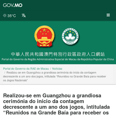
Portal
do
Governo
35°C
da
RAE
de
Macau
Portal do Governo da RAE de Macau
Notícias
Realizou-se em Guangzhou a grandiosa cerimónia do início da contagem
decrescente a um ano dos jogos, intitulada “Reunidos na Grande Baía para receber
os Jogos Nacionais”
Realizou-se em Guangzhou a grandiosa
cerimónia do início da contagem
decrescente a um ano dos jogos, intitulada
“Reunidos na Grande Baía para receber os