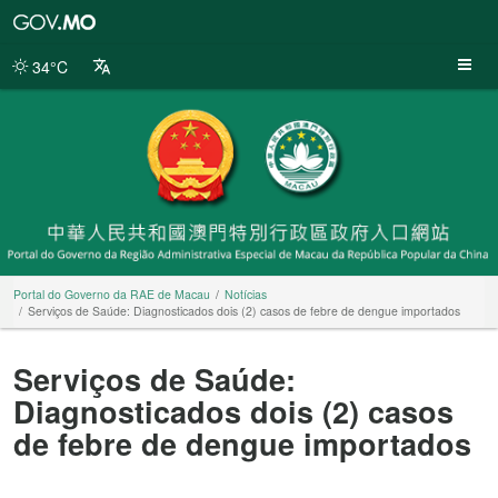
Portal
do
Governo
34°C
da
RAE
de
Macau
Portal do Governo da RAE de Macau
Notícias
Serviços de Saúde: Diagnosticados dois (2) casos de febre de dengue importados
Serviços de Saúde:
Diagnosticados dois (2) casos
de febre de dengue importados