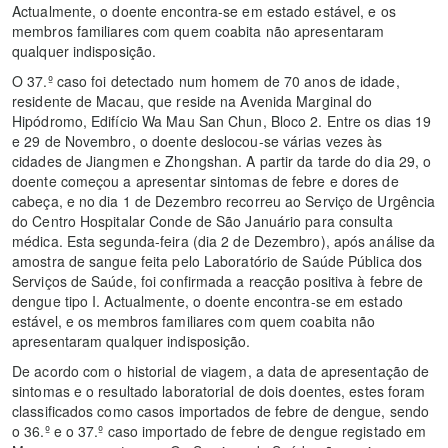
Actualmente, o doente encontra-se em estado estável, e os
membros familiares com quem coabita não apresentaram
qualquer indisposição.
O 37.º caso foi detectado num homem de 70 anos de idade,
residente de Macau, que reside na Avenida Marginal do
Hipódromo, Edifício Wa Mau San Chun, Bloco 2. Entre os dias 19
e 29 de Novembro, o doente deslocou-se várias vezes às
cidades de Jiangmen e Zhongshan. A partir da tarde do dia 29, o
doente começou a apresentar sintomas de febre e dores de
cabeça, e no dia 1 de Dezembro recorreu ao Serviço de Urgência
do Centro Hospitalar Conde de São Januário para consulta
médica. Esta segunda-feira (dia 2 de Dezembro), após análise da
amostra de sangue feita pelo Laboratório de Saúde Pública dos
Serviços de Saúde, foi confirmada a reacção positiva à febre de
dengue tipo I. Actualmente, o doente encontra-se em estado
estável, e os membros familiares com quem coabita não
apresentaram qualquer indisposição.
De acordo com o historial de viagem, a data de apresentação de
sintomas e o resultado laboratorial de dois doentes, estes foram
classificados como casos importados de febre de dengue, sendo
o 36.º e o 37.º caso importado de febre de dengue registado em