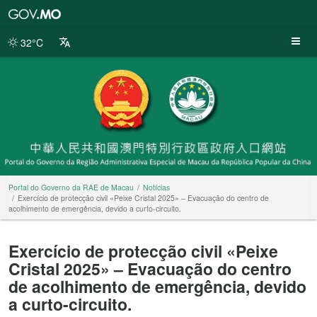
Portal
do
Governo
32°C
da
RAE
de
Macau
Portal do Governo da RAE de Macau
Notícias
Exercício de protecção civil «Peixe Cristal 2025» – Evacuação do centro de
acolhimento de emergência, devido a curto-circuito.
Exercício de protecção civil «Peixe
Cristal 2025» – Evacuação do centro
de acolhimento de emergência, devido
a curto-circuito.