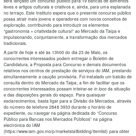
será lançado um concurso público para 19 bancas de alimentos
leves e artigos culturais e criativos e, ainda, para uma esplanada
no terraço. Este Instituto espera que o presente concurso público
possa atrair mais jovens e operadores com novos conceitos de
exploração, contribuindo para introduzir os elementos
“gastronomia + criatividade cultural” ao Mercado da Taipa e
impulsionando, conjuntamente, a transformação dos mercados
tradicionais.
A partir de hoje e até às 13h00 do dia 23 de Maio, os
concorrentes interessados podem entregar o Boletim de
Candidatura, a Proposta para Concurso e demais documentos
relativos nos centros de prestação de serviços do IAM, prestando
simultaneamente a caução provisória. Foi instalado um balcão de
consulta dentro do Mercado da Taipa, a fim de facilitar que os
concorrentes interessados possam inteirar-se
in loco
da situação
e das disposições gerais do espaço. Para quaisquer
esclarecimentos, basta ligar para a Divisão de Mercados, através
do número de telefone 2848 3933 durante o horário de
expediente, ou navegar na página dedicada do “Concurso
Público para Bancas nos Mercados Públicos” na página
electrónica do IAM
(https://www.iam.gov.mo/p/marketstallbidding/itemlist) para obter