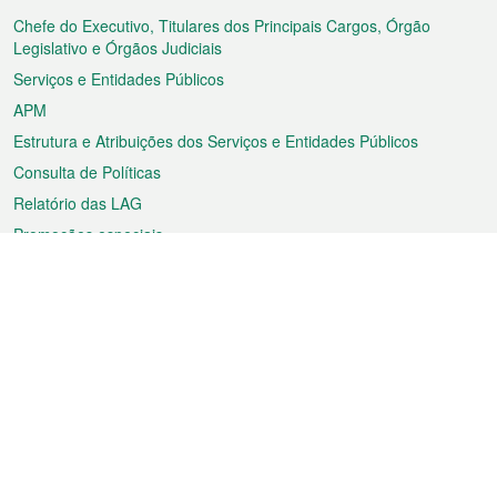
rodapé
Chefe do Executivo, Titulares dos Principais Cargos, Órgão
Legislativo e Órgãos Judiciais
Serviços e Entidades Públicos
APM
Estrutura e Atribuições dos Serviços e Entidades Públicos
Consulta de Políticas
Relatório das LAG
Promoções especiais
Sobre a RAEM
Tempo
Transporte
Feriados
Cultura e lazer
Informação de Macau
Ficheiro sobre Macau