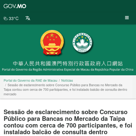
Portal
do
Governo
33°C
da
RAE
de
Macau
Portal do Governo da RAE de Macau
Notícias
Sessão de esclarecimento sobre Concurso Público para Bancas no Mercado da
Taipa contou com cerca de 700 participantes, e foi instalado balcão de consulta dentro
mercado
Sessão de esclarecimento sobre Concurso
Público para Bancas no Mercado da Taipa
contou com cerca de 700 participantes, e foi
instalado balcão de consulta dentro