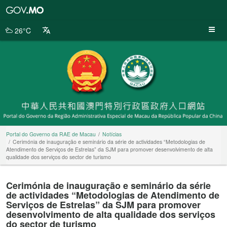
Portal
do
Governo
26°C
da
RAE
de
Macau
Portal do Governo da RAE de Macau
Notícias
Cerimónia de inauguração e seminário da série de actividades “Metodologias de
Atendimento de Serviços de Estrelas” da SJM para promover desenvolvimento de alta
qualidade dos serviços do sector de turismo
Cerimónia de inauguração e seminário da série
de actividades “Metodologias de Atendimento de
Serviços de Estrelas” da SJM para promover
desenvolvimento de alta qualidade dos serviços
do sector de turismo