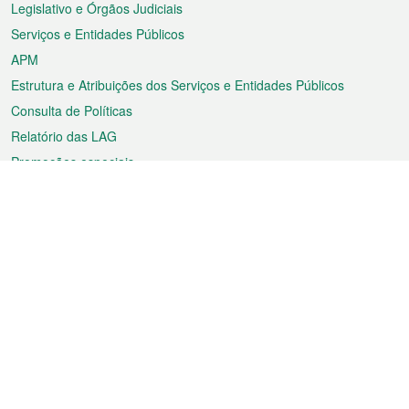
Legislativo e Órgãos Judiciais
Serviços e Entidades Públicos
APM
Estrutura e Atribuições dos Serviços e Entidades Públicos
Consulta de Políticas
Relatório das LAG
Promoções especiais
Sobre a RAEM
Tempo
Transporte
Feriados
Cultura e lazer
Informação de Macau
Ficheiro sobre Macau
Estatísticas