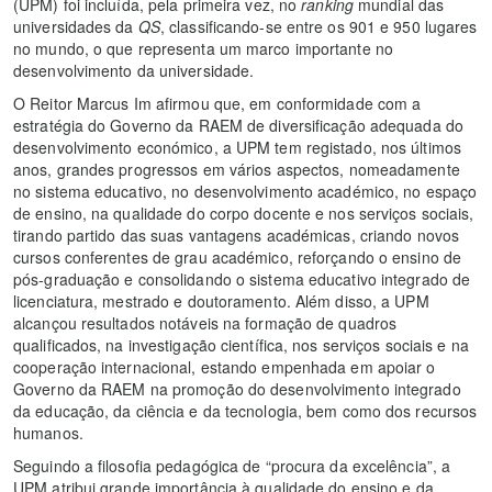
(UPM) foi incluída, pela primeira vez, no
ranking
mundial das
universidades da
QS
, classificando-se entre os 901 e 950 lugares
no mundo, o que representa um marco importante no
desenvolvimento da universidade.
O Reitor Marcus Im afirmou que, em conformidade com a
estratégia do Governo da RAEM de diversificação adequada do
desenvolvimento económico, a UPM tem registado, nos últimos
anos, grandes progressos em vários aspectos, nomeadamente
no sistema educativo, no desenvolvimento académico, no espaço
de ensino, na qualidade do corpo docente e nos serviços sociais,
tirando partido das suas vantagens académicas, criando novos
cursos conferentes de grau académico, reforçando o ensino de
pós-graduação e consolidando o sistema educativo integrado de
licenciatura, mestrado e doutoramento. Além disso, a UPM
alcançou resultados notáveis na formação de quadros
qualificados, na investigação científica, nos serviços sociais e na
cooperação internacional, estando empenhada em apoiar o
Governo da RAEM na promoção do desenvolvimento integrado
da educação, da ciência e da tecnologia, bem como dos recursos
humanos.
Seguindo a filosofia pedagógica de “procura da excelência”, a
UPM atribui grande importância à qualidade do ensino e da