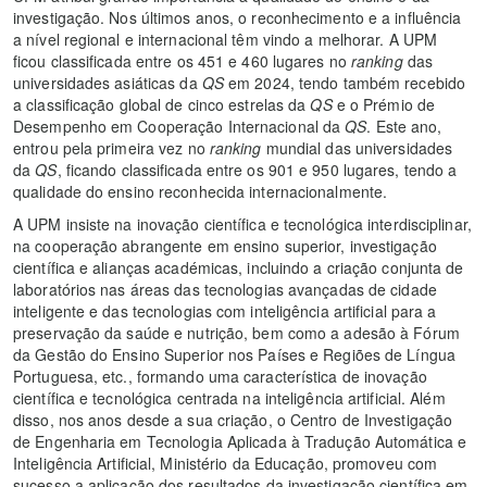
investigação. Nos últimos anos, o reconhecimento e a influência
a nível regional e internacional têm vindo a melhorar. A UPM
ficou classificada entre os 451 e 460 lugares no
ranking
das
universidades asiáticas da
QS
em 2024, tendo também recebido
a classificação global de cinco estrelas da
QS
e o Prémio de
Desempenho em Cooperação Internacional da
QS
. Este ano,
entrou pela primeira vez no
ranking
mundial das universidades
da
QS
, ficando classificada entre os 901 e 950 lugares, tendo a
qualidade do ensino reconhecida internacionalmente.
A UPM insiste na inovação científica e tecnológica interdisciplinar,
na cooperação abrangente em ensino superior, investigação
científica e alianças académicas, incluindo a criação conjunta de
laboratórios nas áreas das tecnologias avançadas de cidade
inteligente e das tecnologias com inteligência artificial para a
preservação da saúde e nutrição, bem como a adesão à Fórum
da Gestão do Ensino Superior nos Países e Regiões de Língua
Portuguesa, etc., formando uma característica de inovação
científica e tecnológica centrada na inteligência artificial. Além
disso, nos anos desde a sua criação, o Centro de Investigação
de Engenharia em Tecnologia Aplicada à Tradução Automática e
Inteligência Artificial, Ministério da Educação, promoveu com
sucesso a aplicação dos resultados da investigação científica em