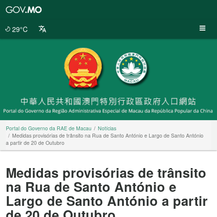
Portal
do
Governo
29°C
da
RAE
de
Macau
Portal do Governo da RAE de Macau
Notícias
Medidas provisórias de trânsito na Rua de Santo António e Largo de Santo António
a partir de 20 de Outubro
Medidas provisórias de trânsito
na Rua de Santo António e
Largo de Santo António a partir
de 20 de Outubro