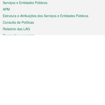
Serviços e Entidades Públicos
APM
Estrutura e Atribuições dos Serviços e Entidades Públicos
Consulta de Políticas
Relatório das LAG
Promoções especiais
Sobre a RAEM
Tempo
Transporte
Feriados
Cultura e lazer
Informação de Macau
Ficheiro sobre Macau
Estatísticas