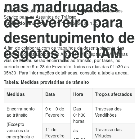
nas madrugadas
Fonte:
Instituto para os Assuntos Municipais / Direcção dos
de Fevereiro para
Serviço para os Assuntos de Tráfego
Publicado em:
6 de Fevereiro de 2026 às 15:50
desentupimento de
esgotos pelo IAM
A fim de colaborar com os trabalhos de desentupimento dos
esgotos do Instituto para os Assuntos Municipais (IAM), várias
vias de Macau serão encerradas ao trânsito, por fases, no
período entre 9 e 28 de Fevereiro, todos os dias das 01h30 às
05h30. Para informações detalhadas, consulte a tabela anexa.
Tabela: Medidas provisórias de trânsito
Medidas
Data
Hora
Troços afectados
Encerramento
9 e 10 de
Das
Travessa dos
ao trânsito
Fevereiro
01h30
Vendilhões
horas
(Excepto
11 de
Travessa das
veículos de
às
Fevereiro
Virtudes
emergência e