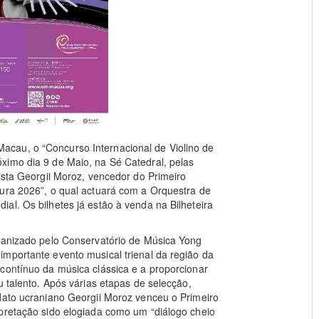
cau, o “Concurso Internacional de Violino de
ximo dia 9 de Maio, na Sé Catedral, pelas
ista Georgii Moroz, vencedor do Primeiro
pura 2026”, o qual actuará com a Orquestra de
al. Os bilhetes já estão à venda na Bilheteira
rganizado pelo Conservatório de Música Yong
mportante evento musical trienal da região da
contínuo da música clássica e a proporcionar
u talento. Após várias etapas de selecção,
dato ucraniano Georgii Moroz venceu o Primeiro
rpretação sido elogiada como um “diálogo cheio