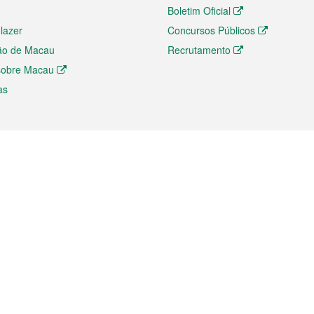
Boletim Oficial
 lazer
Concursos Públicos
ão de Macau
Recrutamento
 sobre Macau
as
ios e comércio
Directório
 e Investimento
Directório de Aplicações para T
o Comércio e Convenções em
Directório de Redes Sociais
Directório de Websites Temático
dades de Negócios e Serviços
Directório RSS
s
Descarregamento de impressos
ão dos Mercados
de Intelectual