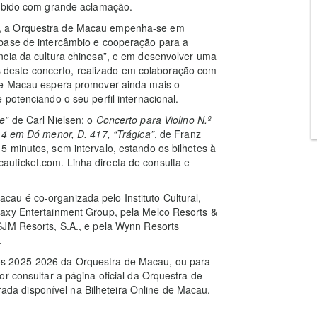
cebido com grande aclamação.
M, a Orquestra de Macau empenha-se em
“base de intercâmbio e cooperação para a
ncia da cultura chinesa”, e em desenvolver uma
vés deste concerto, realizado em colaboração com
 de Macau espera promover ainda mais o
potenciando o seu perfil internacional.
e”
de Carl Nielsen; o
Concerto para Violino N.º
º 4 em Dó menor, D. 417, “Trágica”
, de Franz
 minutos, sem intervalo, estando os bilhetes à
uticket.com. Linha directa de consulta e
u é co-organizada pelo Instituto Cultural,
laxy Entertainment Group, pela Melco Resorts &
SJM Resorts, S.A., e pela Wynn Resorts
.
os 2025-2026 da Orquestra de Macau, ou para
r consultar a página oficial da Orquestra de
a disponível na Bilheteira Online de Macau.