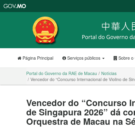
Portal
do
Governo
da
RAE
de
Macau
Página Principal
Serviços públicos
Sobre o
Portal do Governo da RAE de Macau
Notícias
Vencedor do “Concurso Internacional de Violino de S
Vencedor do “Concurso In
de Singapura 2026” dá co
Orquestra de Macau na Sé