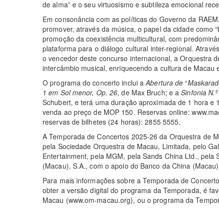
de alma” e o seu virtuosismo e subtileza emocional re
Em consonância com as políticas do Governo da RAE
promover, através da música, o papel da cidade como 
promoção da coexistência multicultural, com predominâ
plataforma para o diálogo cultural inter-regional. Atra
o vencedor deste concurso internacional, a Orquestra
intercâmbio musical, enriquecendo a cultura de Macau e 
O programa do concerto inclui a
Abertura de
“
Maskarad
1 em Sol menor, Op. 26
, de Max Bruch; e a
Sinfonia N.
Schubert, e terá uma duração aproximada de 1 hora e 15
venda ao preço de MOP 150. Reservas online: www.maca
reservas de bilhetes (24 horas): 2855 5555.
A Temporada de Concertos 2025-26 da Orquestra de Maca
pela Sociedade Orquestra de Macau, Limitada, pelo Ga
Entertainment, pela MGM, pela Sands China Ltd., pela 
(Macau), S.A., com o apoio do Banco da China (Macau)
Para mais informações sobre a Temporada de Concert
obter a versão digital do programa da Temporada, é favo
Macau (www.om-macau.org), ou o programa da Temporad