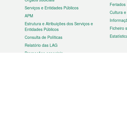
Feriados
Serviços e Entidades Públicos
Cultura e
APM
Informaç
Estrutura e Atribuições dos Serviços e
Ficheiro
Entidades Públicos
Estatístic
Consulta de Políticas
Relatório das LAG
Promoções especiais
Viagem
Negóc
Planear a sua viagem
Negócios
Descobrir Macau
Feiras d
Macau
Espectáculos e Entretenimento
Oportuni
Roteiro de Compras
das PME
Eventos e Festividades
Informaç
Proprieda