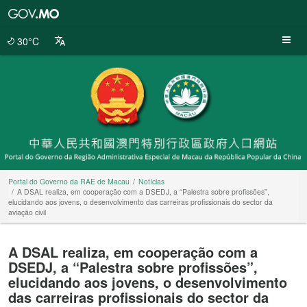
Portal
do
Governo
30°C
da
RAE
de
Macau
Portal do Governo da RAE de Macau
Notícias
A DSAL realiza, em cooperação com a DSEDJ, a “Palestra sobre profissões”,
elucidando aos jovens, o desenvolvimento das carreiras profissionais do sector da
aviação civil
A DSAL realiza, em cooperação com a
DSEDJ, a “Palestra sobre profissões”,
elucidando aos jovens, o desenvolvimento
das carreiras profissionais do sector da