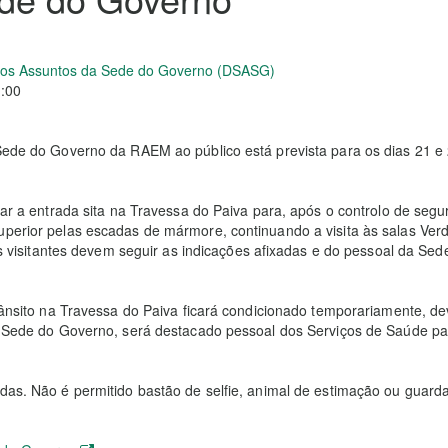
a os Assuntos da Sede do Governo (DSASG)
1:00
a Sede do Governo da RAEM ao público está prevista para os dias 21 
zar a entrada sita na Travessa do Paiva para, após o controlo de segura
uperior pelas escadas de mármore, continuando a visita às salas Verd
 os visitantes devem seguir as indicações afixadas e do pessoal da Sed
trânsito na Travessa do Paiva ficará condicionado temporariamente, d
da Sede do Governo, será destacado pessoal dos Serviços de Saúde pa
adas. Não é permitido bastão de selfie, animal de estimação ou guar