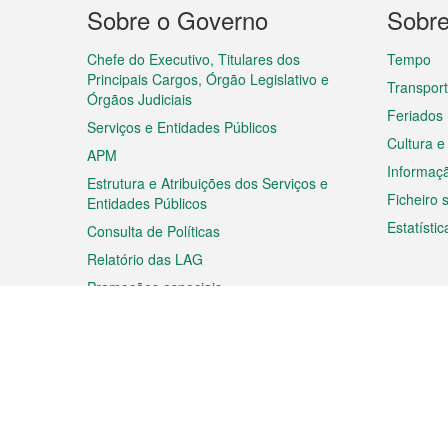
Menu
Sobre o Governo
Sobr
do
rodapé
Chefe do Executivo, Titulares dos
Tempo
Principais Cargos, Órgão Legislativo e
Transpor
Órgãos Judiciais
Feriados
Serviços e Entidades Públicos
Cultura e
APM
Informaç
Estrutura e Atribuições dos Serviços e
Ficheiro
Entidades Públicos
Estatístic
Consulta de Políticas
Relatório das LAG
Promoções especiais
Viagem
Negóc
Planear a sua viagem
Negócios
Descobrir Macau
Feiras d
Macau
Espectáculos e Entretenimento