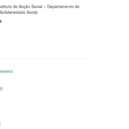
Instituto de Acção Social – Departamento de
Solidariedade Social
s
rimeiro)
S)