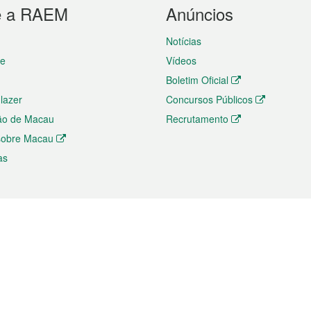
e a RAEM
Anúncios
Notícias
te
Vídeos
Boletim Oficial
 lazer
Concursos Públicos
ão de Macau
Recrutamento
 sobre Macau
as
ios e comércio
Directório
 e Investimento
Directório de Aplicações para T
o Comércio e Convenções em
Directório de Redes Sociais
Directório de Websites Temático