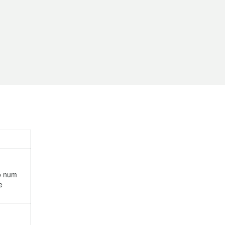
do num
e