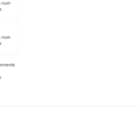
do num
e
do num
e
iormente
u