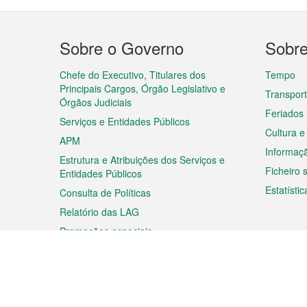
Menu
Sobre o Governo
Sobr
do
rodapé
Chefe do Executivo, Titulares dos
Tempo
Principais Cargos, Órgão Legislativo e
Transpor
Órgãos Judiciais
Feriados
Serviços e Entidades Públicos
Cultura e
APM
Informaç
Estrutura e Atribuições dos Serviços e
Ficheiro
Entidades Públicos
Estatístic
Consulta de Políticas
Relatório das LAG
Promoções especiais
Viagem
Negóc
Planear a sua viagem
Negócios