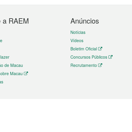
e a RAEM
Anúncios
Notícias
te
Vídeos
Boletim Oficial
 lazer
Concursos Públicos
ão de Macau
Recrutamento
 sobre Macau
as
ios e comércio
Directório
 e Investimento
Directório de Aplicações para T