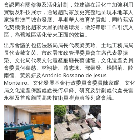
會認同有關修復及活化計劃，並建議在活化中加強利用
實物及科技展示，通過趙氏家族更完整地呈現本地華人
家族對澳門城市發展、早期華人教育的貢獻，同時藉活
化契機優化趙家大屋的周邊環境，做好串聯工作引流入
區，為舊城區活化帶來正面的效益。
出席會議的包括法務局局長代表梁美玲、土地工務局局
長代表戴文茵、市政署市政管理委員會主席代表梁振
榮、文化局代表文化遺產廳廳長蔡健龍，文化遺產委員
會委員何嘉慈、林翊捷、蕭志泳、邢榮發、楊開荊、陸
南德、黃婉妍及António Rossano de Jesus
Monteiro。文化發展基金行政委員會委員陳家耀、文化
局文化遺產保護處處長何卓鋒、研究及計劃處代處長雷
永權及首席顧問高級技術員崔貞貞等列席會議。