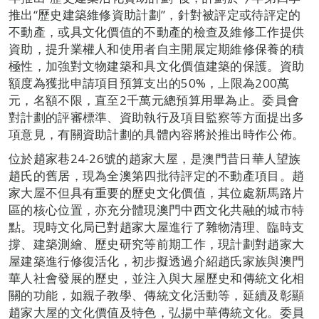
推出“歷史建築維修資助計劃”，針對被評定或待評定的
不動產，或具文化價值的不動產的檢查及維修工作提供
資助，提升業權人和使用者自主開展定期維修保養的積
極性，加強對文物建築和具文化價值建築的保護。資助
額度為獲批申請項目預算支出的50%，上限為200萬
元，名額不限，直至2千萬元總預算用畢為止。委員會
對計劃的評審標準、資助執行及項目監察等方面提出多
項意見，有關資助計劃的具體內容將於推出時作公佈。
位於趙家巷24-26號的趙家大屋，是澳門昔日華人望族
趙氏的舊居，現為全澳第四批待評定的不動產項目。趙
家大屋不但具有重要的歷史文化價值，其位處新馬路片
區的核心位置，亦充分體現澳門中西文化共融的城市特
點。現時文化局已對趙家大屋進行了雜物清理、臨時支
撐、建築測繪、歷史研究等前期工作，現計劃對趙家大
屋建築進行修復活化，初步擬透過介紹趙氏家族與澳門
華人社會發展的歷史，並注入與大屋歷史和傳統文化相
關的功能，如親子教學、傳統文化活動等，延續及彰顯
趙家大屋的文化價值及特色，弘揚中華傳統文化。委員