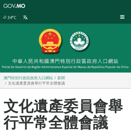
澳
門
特
34°C
別
行
政
區
政
府
入
口
網
站
澳門特別行政區政府入口網站
新聞
文化遺產委員會舉行平常全體會議
文化遺產委員會舉
行平常全體會議