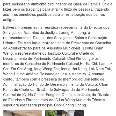
para melhorar o ambiente circundante da Casa da Família Chio e
fazer bem os trabalhos para atrair o fluxo de pessoas, trazendo
assim os benefícios positivos para a revitalização dos bairros
antigos.
Estiveram presentes na reuniãoa representante do Director dos
Serviços de Assuntos de Justiça, Leong Mei Leng; a
representante do Director dos Serviços de Solos e Construção
Urbana, Tai Man Ian;o representante do Presidente do Conselho
de Administração para os Assuntos Municipais, Leong Chan
Weng; o representante do Instituto Cultural e Chefe do
Departamento de Património Cultural, Choi Kin Long;e os
membros do Conselho do Património Cultural,Ho Ka Chi, Lam Iek
Chit,Sio Chi Veng, Ieng Weng Fat, Ieong Hoi Keng, Lok Nam Tak,
Wong Un Ine António Rossano de Jesus Monteiro. A reunião
contou também com a presença do membro do Conselho de
Administração do Fundo de Desenvolvimento da Cultura, Chan
Ka Io; do Chefe da Divisão de Salvaguarda do Património
Cultural do IC, Ho Cheok Fong; do Chefe, substituto, da Divisão
de Estudos e Planeamento do IC,Loi Weng Kun e da Técnica
superiora assessora principal, Choi Cheng Cheng.