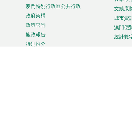
澳門特別行政區公共行政
文娛康
政府架構
城市資
政策諮詢
澳門便
施政報告
統計數
特別推介
來澳旅遊
商務
計劃行程
貿易投
觀光
澳門經
娛樂消閒
中小企
購物
市場資
節日盛事
知識產
網
網
頁