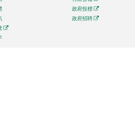
體
政府投標
訊
政府招聘
覽
字
及貿易
相關連結
資
手機應用程式目錄
貿會展
社交媒體目錄
商機和服務
專題網站目錄
訊
RSS訂閱目錄
權
表格下載