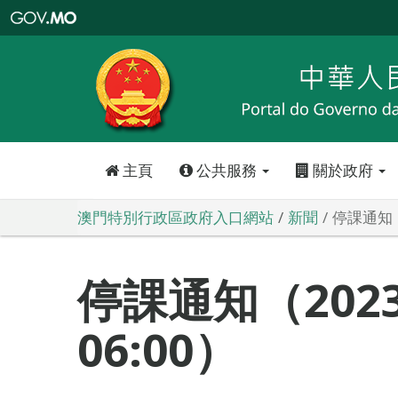
澳
門
特
別
行
政
區
政
府
入
口
網
站
主頁
公共服務
關於政府
澳門特別行政區政府入口網站
新聞
停課通知（2
停課通知（2023-
06:00）