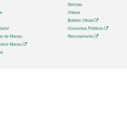
Notícias
te
Vídeos
Boletim Oficial
 lazer
Concursos Públicos
ão de Macau
Recrutamento
 sobre Macau
as
ios e comércio
Directório
 e Investimento
Directório de Aplicações para T
o Comércio e Convenções em
Directório de Redes Sociais
Directório de Websites Temático
dades de Negócios e Serviços
Directório RSS
s
Descarregamento de impressos