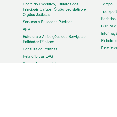
rodapé
Chefe do Executivo, Titulares dos
Tempo
Principais Cargos, Órgão Legislativo e
Transpor
Órgãos Judiciais
Feriados
Serviços e Entidades Públicos
Cultura e
APM
Informaç
Estrutura e Atribuições dos Serviços e
Ficheiro
Entidades Públicos
Estatístic
Consulta de Políticas
Relatório das LAG
Promoções especiais
Viagem
Negóc
Planear a sua viagem
Negócios
Descobrir Macau
Feiras d
Macau
Espectáculos e Entretenimento
Oportuni
Roteiro de Compras
das PME
Eventos e Festividades