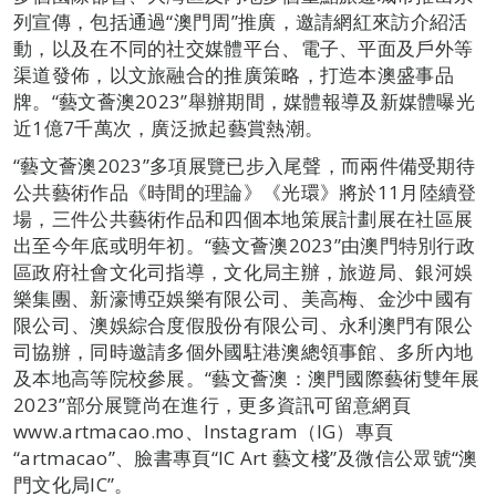
列宣傳，包括通過“澳門周”推廣，邀請網紅來訪介紹活
動，以及在不同的社交媒體平台、電子、平面及戶外等
渠道發佈，以文旅融合的推廣策略，打造本澳盛事品
牌。“藝文薈澳2023”舉辦期間，媒體報導及新媒體曝光
近1億7千萬次，廣泛掀起藝賞熱潮。
“藝文薈澳2023”多項展覽已步入尾聲，而兩件備受期待
公共藝術作品《時間的理論》《光環》將於11月陸續登
場，三件公共藝術作品和四個本地策展計劃展在社區展
出至今年底或明年初。“藝文薈澳2023”由澳門特別行政
區政府社會文化司指導，文化局主辦，旅遊局、銀河娛
樂集團、新濠博亞娛樂有限公司、美高梅、金沙中國有
限公司、澳娛綜合度假股份有限公司、永利澳門有限公
司協辦，同時邀請多個外國駐港澳總領事館、多所內地
及本地高等院校參展。“藝文薈澳：澳門國際藝術雙年展
2023”部分展覽尚在進行，更多資訊可留意網頁
www.artmacao.mo、Instagram（IG）專頁
“artmacao”、臉書專頁“IC Art 藝文棧”及微信公眾號“澳
門文化局IC”。