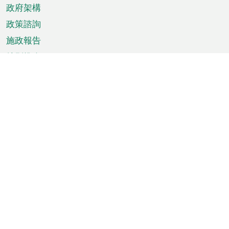
政府架構
政策諮詢
施政報告
特別推介
澳門資訊
天氣
交通
公眾假期
文娛康體
城市資訊
澳門便覽
統計數字