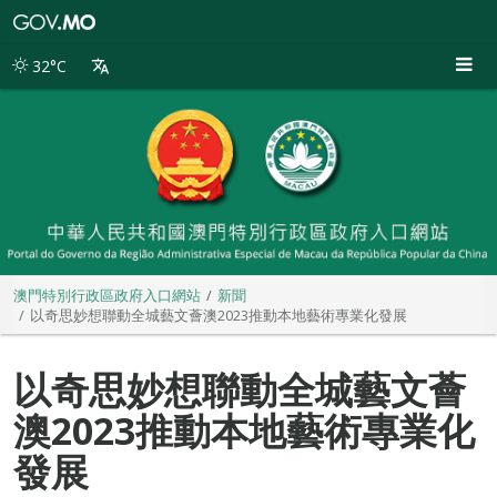
澳
門
特
32°C
別
行
政
區
政
府
入
口
網
站
澳門特別行政區政府入口網站
新聞
以奇思妙想聯動全城藝文薈澳2023推動本地藝術專業化發展
以奇思妙想聯動全城藝文薈
澳2023推動本地藝術專業化
發展