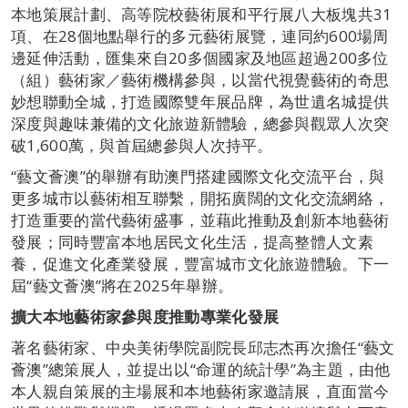
本地策展計劃、高等院校藝術展和平行展八大板塊共31
項、在28個地點舉行的多元藝術展覽，連同約600場周
邊延伸活動，匯集來自20多個國家及地區超過200多位
（組）藝術家／藝術機構參與，以當代視覺藝術的奇思
妙想聯動全城，打造國際雙年展品牌，為世遺名城提供
深度與趣味兼備的文化旅遊新體驗，總參與觀眾人次突
破1,600萬，與首屆總參與人次持平。
“藝文薈澳”的舉辦有助澳門搭建國際文化交流平台，與
更多城市以藝術相互聯繫，開拓廣闊的文化交流網絡，
打造重要的當代藝術盛事，並藉此推動及創新本地藝術
發展；同時豐富本地居民文化生活，提高整體人文素
養，促進文化產業發展，豐富城市文化旅遊體驗。下一
屆“藝文薈澳”將在2025年舉辦。
擴大本地藝術家參與度推動專業化發展
著名藝術家、中央美術學院副院長邱志杰再次擔任“藝文
薈澳”總策展人，並提出以“命運的統計學”為主題，由他
本人親自策展的主場展和本地藝術家邀請展，直面當今