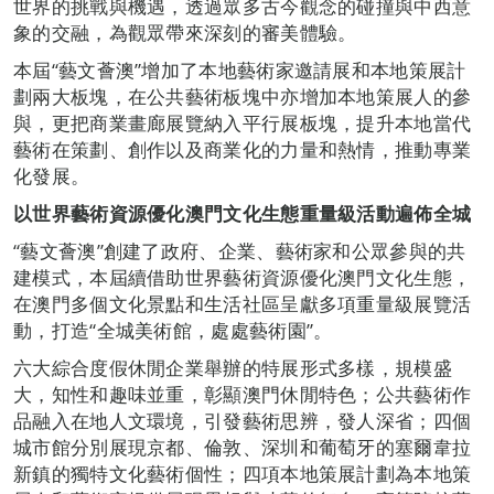
世界的挑戰與機遇，透過眾多古今觀念的碰撞與中西意
象的交融，為觀眾帶來深刻的審美體驗。
本屆“藝文薈澳”增加了本地藝術家邀請展和本地策展計
劃兩大板塊，在公共藝術板塊中亦增加本地策展人的參
與，更把商業畫廊展覽納入平行展板塊，提升本地當代
藝術在策劃、創作以及商業化的力量和熱情，推動專業
化發展。
以世界藝術資源優化澳門文化生態重量級活動遍佈全城
“藝文薈澳”創建了政府、企業、藝術家和公眾參與的共
建模式，本屆續借助世界藝術資源優化澳門文化生態，
在澳門多個文化景點和生活社區呈獻多項重量級展覽活
動，打造“全城美術館，處處藝術園”。
六大綜合度假休閒企業舉辦的特展形式多樣，規模盛
大，知性和趣味並重，彰顯澳門休閒特色；公共藝術作
品融入在地人文環境，引發藝術思辨，發人深省；四個
城市館分別展現京都、倫敦、深圳和葡萄牙的塞爾韋拉
新鎮的獨特文化藝術個性；四項本地策展計劃為本地策