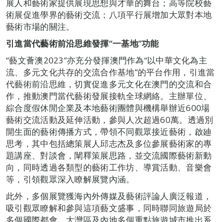
展人和藝術家提供展現思想與才華的舞台；高等院校藝
術展促進學界的藝術交流；八項平行展增加大眾對本地
藝術市場的關注。
引進當代藝術前沿思維發揮“一基地”功能
“藝文薈澳2023”亦充分發揮澳門作為“以中華文化為主
流、多元文化共存的交流合作基地”的平台作用，引進當
代藝術前沿思維，切實促進多元文化在澳門的交流和合
作，推動澳門當代藝術發展接軌全球網絡。主辦單位、
綜合度假休閒企業及本地藝術團體與機構舉辦近600場
藝術交流活動及延伸活動，參與人次超過60萬。透過別
開生面的藝術傳播方式，帶領不同觀眾接近藝術，啟廸
思考，其中包括總策展人邱志杰及多位參展藝術家的專
題講座、對談會，闡釋策展思路，並交流國際藝術新動
向，同時透過各類型的藝術工作坊、導賞活動、音樂會
等，引領觀眾深入瞭解展覽內涵。
此外，多個展覽獲海內外傳媒及藝術評論人廣泛報道，
吸引觀眾瞭解和參與這項藝文盛事，同時聯同旅遊局於
多個國際都會、大灣區及內地多個重點旅遊城市推出系