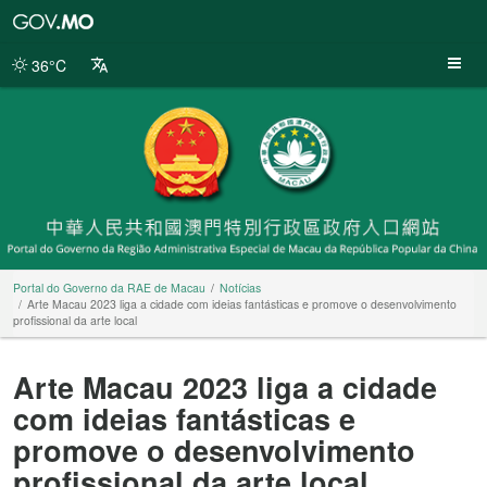
Portal
do
Governo
36°C
da
RAE
de
Macau
Portal do Governo da RAE de Macau
Notícias
Arte Macau 2023 liga a cidade com ideias fantásticas e promove o desenvolvimento
profissional da arte local
Arte Macau 2023 liga a cidade
com ideias fantásticas e
promove o desenvolvimento
profissional da arte local