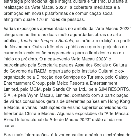
estratégia promocional que integra cultura e turismo. Durante a
realização da “Arte Macau 2023”, a cobertura mediática e a
promoção em novas plataformas de comunicação social
atingiram quase 170 milhões de pessoas.
Várias exposições apresentadas no âmbito da “Arte Macau 2023”
chegaram ao fim e as duas muito aguardadas obras de arte
pública,
Teoria do Tempo
e
Auréola
, estarão em exibição a partir
de Novembro. Outras três obras públicas e quatro projectos de
curadoria locais estão programados para o final deste ano ou
início do próximo. O mega-evento “Arte Macau 2023” é
patrocinado pela Secretaria para os Assuntos Sociais e Cultura
do Governo da RAEM, organizado pelo Instituto Cultural e co-
organizado pela Direcção dos Serviços do Turismo, pelo Galaxy
Entertainment Group, pela Melco Resorts & Entertainment
Limited, pelo MGM, pela Sands China Ltd., pela SJM RESORTS,
S.A., e pela Wynn Macau, Limited, contando com a participação
de vários consulados-gerais de diferentes países em Hong Kong
e Macau e várias instituições de ensino superior convidadas do
Interior da China e Macau. Algumas exposições da “Arte Macau:
Bienal Internacional de Arte de Macau 2023” estão ainda em
curso.
Para mais informações, é favor consultar a página electrónica do