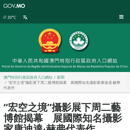
澳
門
特
30°C
別
行
政
區
政
府
入
口
網
站
澳門特別行政區政府入口網站
新聞
“宏空之境”攝影展下周二藝博館揭幕 展國際知名攝影家康迪達‧赫弗
代表作
“宏空之境”攝影展下周二藝
博館揭幕 展國際知名攝影
家康迪達‧赫弗代表作