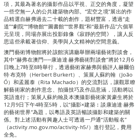
項，其最為著名的攝影作品以平視、正交的角度，凝望
一些空無一人的公共建築物內部。“宏空之境”展出的作
品精選自赫弗過去二十載的創作，題材豐富，透過“走
道”“劇院”“博物館”“圖書館”“世界觀”和“最新作品”六個單
元呈現，同場亦展出投影錄像《寂靜的空間》，讓人反
思這些承載著信仰、美學與人文精神的空間意義。
澳門藝術博物館將於該館演講廳舉辦兩場藝術對談會，
其中“赫弗在澳門──康迪達‧赫弗藝術對談會”將於12月6
日晚上7時至8時舉行，透過藝術家赫弗與藝評人赫爾伯
特‧布克特（Herbert Burkert）、策展人蘇約翰（João
Ó）和孟麗泰（Rita Machado）的交流對話，讓觀眾瞭
解藝術家的創作意念、拍攝技巧及作品意涵，活動將以
英語進行；策展人蘇約翰及本澳攝影藝術家黃豪生將於
12月9日下午4時至5時，以“攝影×建築︰談康迪達‧赫弗
的藝術世界”為題，以粵語及英語暢談攝影和建築的關
係。對上述活動有興趣人士可透過一戶通“活動報名”
（activity.mo.gov.mo/activity-h5/）進行登記，費用
全免。