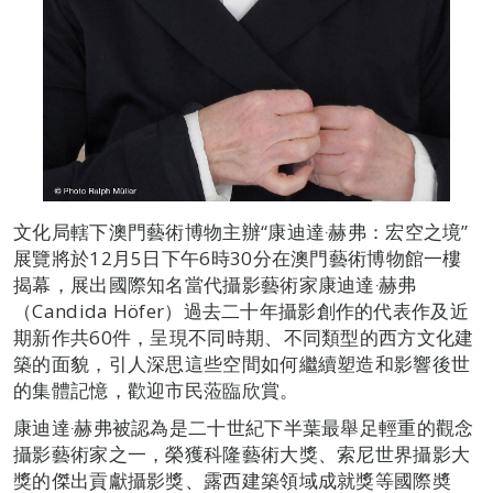
文化局轄下澳門藝術博物主辦“康迪達‧赫弗：宏空之境”
展覽將於12月5日下午6時30分在澳門藝術博物館一樓
揭幕，展出國際知名當代攝影藝術家康迪達‧赫弗
（Candida Höfer）過去二十年攝影創作的代表作及近
期新作共60件，呈現不同時期、不同類型的西方文化建
築的面貌，引人深思這些空間如何繼續塑造和影響後世
的集體記憶，歡迎市民蒞臨欣賞。
康迪達‧赫弗被認為是二十世紀下半葉最舉足輕重的觀念
攝影藝術家之一，榮獲科隆藝術大獎、索尼世界攝影大
獎的傑出貢獻攝影獎、露西建築領域成就獎等國際奬