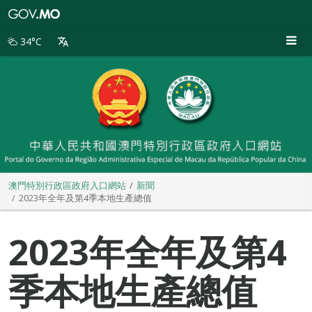
澳
門
特
34°C
別
行
政
區
政
府
入
口
網
站
澳門特別行政區政府入口網站
新聞
2023年全年及第4季本地生產總值
2023年全年及第4
季本地生產總值