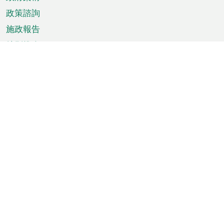
政策諮詢
施政報告
特別推介
澳門資訊
天氣
交通
公眾假期
文娛康體
城市資訊
澳門便覽
統計數字
公佈告示