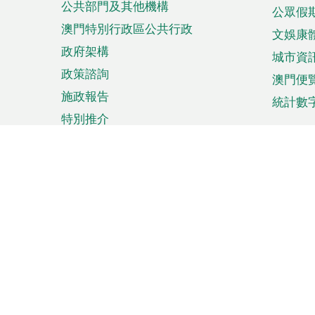
公共部門及其他機構
公眾假
澳門特別行政區公共行政
文娛康
政府架構
城市資
政策諮詢
澳門便
施政報告
統計數
特別推介
來澳旅遊
商務
計劃行程
貿易投
觀光
澳門經
娛樂消閒
中小企
購物
市場資
節日盛事
知識產