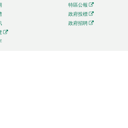
期
特區公報
體
政府投標
訊
政府招聘
覽
字
及貿易
相關連結
資
手機應用程式目錄
貿會展
社交媒體目錄
商機和服務
專題網站目錄
訊
RSS訂閱目錄
權
表格下載