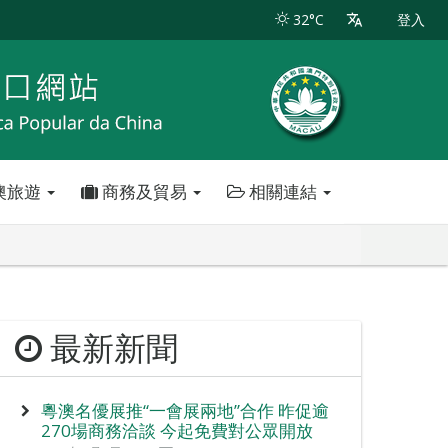
32°C
登入
澳旅遊
商務及貿易
相關連結
最新新聞
粵澳名優展推“一會展兩地”合作 昨促逾
270場商務洽談 今起免費對公眾開放