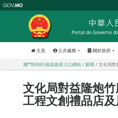
澳
門
特
別
行
政
區
政
府
入
口
網
站
主頁
公共服務
關於政府
澳門特別行政區政府入口網站
新聞
文化局對
文化局對益隆炮竹
工程文創禮品店及