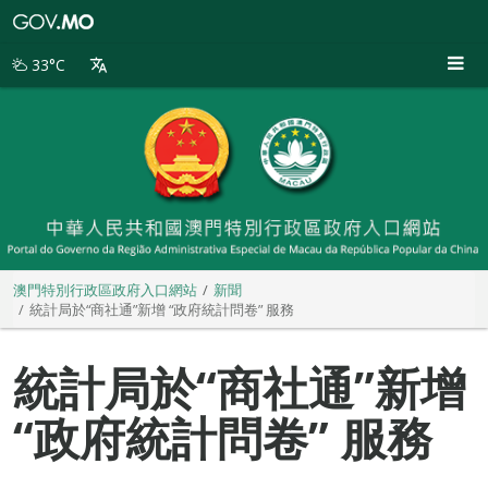
澳
門
特
33°C
別
行
政
區
政
府
入
口
網
站
澳門特別行政區政府入口網站
新聞
統計局於“商社通”新增 “政府統計問卷” 服務
統計局於“商社通”新增
“政府統計問卷” 服務