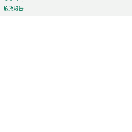
施政報告
特別推介
澳門資訊
天氣
交通
公眾假期
文娛康體
城市資訊
澳門便覽
統計數字
公佈告示
新聞