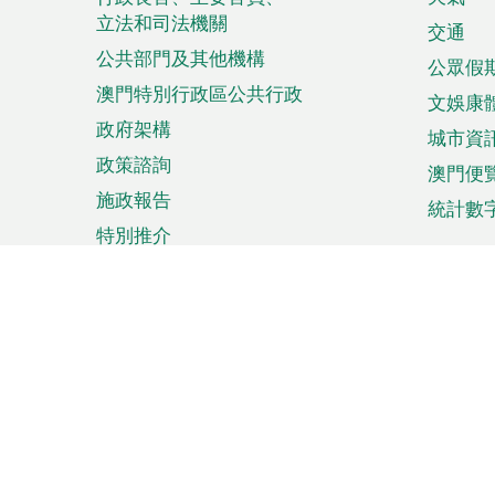
菜
立法和司法機關
單
交通
公共部門及其他機構
公眾假
澳門特別行政區公共行政
文娛康
政府架構
城市資
政策諮詢
澳門便
施政報告
統計數
特別推介
來澳旅遊
商務
計劃行程
貿易投
觀光
澳門經
娛樂消閒
中小企
購物
市場資
節日盛事
知識產