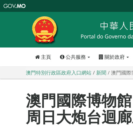
澳
門
特
別
行
政
區
政
府
入
口
網
站
主頁
公共服務
關於政府
澳門特別行政區政府入口網站
新聞
澳門國際
澳門國際博物
周日大炮台迴廊