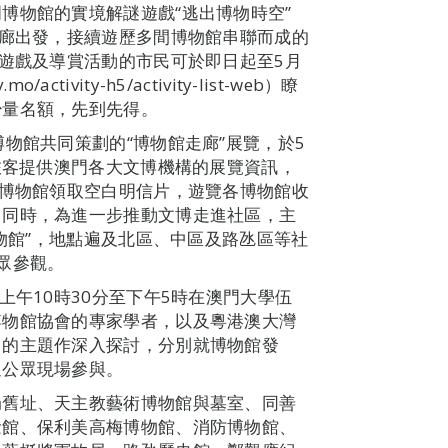
博物館的實境解謎遊戲“逃出博物時空”
迴廊出發，接續遊歷多間博物館串聯而成的
謎遊戲及導賞活動的市民可於即日起至5月
ctivity-h5/activity-list-web）瞭
少量名額，先到先得。
物館共同策劃的“博物館走廊”展覽，於5
民旅客提供澳門各大文博機構的展覽資訊，
分博物館領取空白明信片，遊覽各博物館收
。同時，為進一步推動文博走進社區，主
博物館”，地點遍及北區、中區及路氹區等社
眾參觀。
上午10時30分至下午5時在澳門大學伍
博物館協會的專家學者，以及粵港澳大灣
日的主題作深入探討，分別就博物館發
迎公眾現場參與。
局舊址、天主教藝術博物館與墓室、同善
念館、保利美高梅博物館、消防博物館、