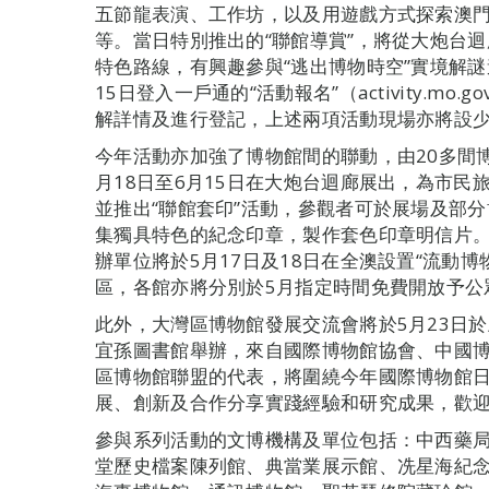
五節龍表演、工作坊，以及用遊戲方式探索澳門
等。當日特別推出的“聯館導賞”，將從大炮台
特色路線，有興趣參與“逃出博物時空”實境解
15日登入一戶通的“活動報名”（activity.mo.gov.mo/a
解詳情及進行登記，上述兩項活動現場亦將設
今年活動亦加強了博物館間的聯動，由20多間博
月18日至6月15日在大炮台迴廊展出，為市
並推出“聯館套印”活動，參觀者可於展場及部
集獨具特色的紀念印章，製作套色印章明信片
辦單位將於5月17日及18日在全澳設置“流動
區，各館亦將分別於5月指定時間免費開放予公
此外，大灣區博物館發展交流會將於5月23日於
宜孫圖書館舉辦，來自國際博物館協會、中國
區博物館聯盟的代表，將圍繞今年國際博物館
展、創新及合作分享實踐經驗和研究成果，歡
參與系列活動的文博機構及單位包括：中西藥
堂歷史檔案陳列館、典當業展示館、冼星海紀