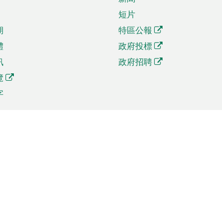
短片
期
特區公報
體
政府投標
訊
政府招聘
覽
字
及貿易
相關連結
資
手機應用程式目錄
貿會展
社交媒體目錄
商機和服務
專題網站目錄
訊
RSS訂閱目錄
權
表格下載