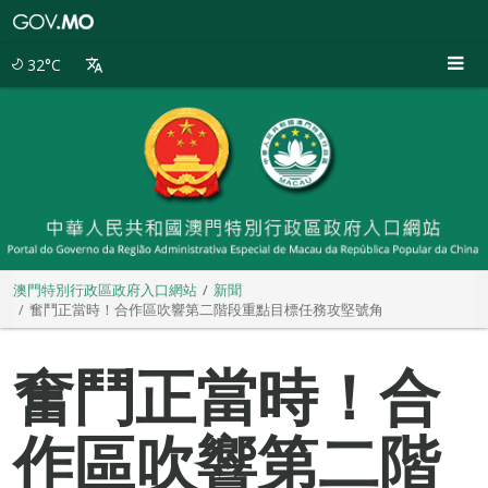
澳
門
特
32°C
別
行
政
區
政
府
入
口
網
站
澳門特別行政區政府入口網站
新聞
奮鬥正當時！合作區吹響第二階段重點目標任務攻堅號角
奮鬥正當時！合
作區吹響第二階