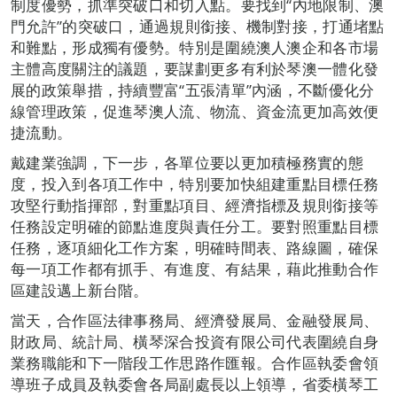
制度優勢，抓準突破口和切入點。要找到“內地限制、澳
門允許”的突破口，通過規則銜接、機制對接，打通堵點
和難點，形成獨有優勢。特別是圍繞澳人澳企和各市場
主體高度關注的議題，要謀劃更多有利於琴澳一體化發
展的政策舉措，持續豐富“五張清單”內涵，不斷優化分
線管理政策，促進琴澳人流、物流、資金流更加高效便
捷流動。
戴建業強調，下一步，各單位要以更加積極務實的態
度，投入到各項工作中，特別要加快組建重點目標任務
攻堅行動指揮部，對重點項目、經濟指標及規則銜接等
任務設定明確的節點進度與責任分工。要對照重點目標
任務，逐項細化工作方案，明確時間表、路線圖，確保
每一項工作都有抓手、有進度、有結果，藉此推動合作
區建設邁上新台階。
當天，合作區法律事務局、經濟發展局、金融發展局、
財政局、統計局、橫琴深合投資有限公司代表圍繞自身
業務職能和下一階段工作思路作匯報。合作區執委會領
導班子成員及執委會各局副處長以上領導，省委橫琴工