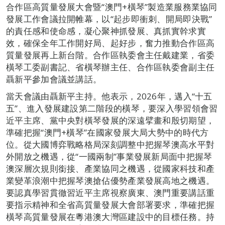
合作區高質量發展大會暨“澳門+橫琴”製造業服務業協同
發展工作會議拉開帷幕，以“起步即衝刺、開局即決戰”
的責任感和使命感，凝心聚神抓發展、真抓實幹求實
效，確保全年工作開好局、起好步，奮力推動合作區高
質量發展再上新台階。合作區執委會主任戴建業，省委
橫琴工委副書記、省橫琴辦主任、合作區執委會副主任
聶新平參加會議並講話。
當天會議由聶新平主持。他表示，2026年，邁入“十五
五”、進入發展建設第二階段的橫琴，要深入學習領會習
近平主席、黨中央對橫琴發展的深遠擘畫和殷切期望，
準確把握“澳門+橫琴”在國家發展大局大勢中的時代方
位。從大國博弈戰略格局深刻調整中把握琴澳高水平對
外開放之機遇，從“一國兩制”事業發展新局面中把握琴
澳深層次規則銜接、產業協同之機遇，從國家科技和產
業變革浪潮中把握琴澳搶佔優勢產業發展高地之機遇。
要認真學習貫徹習近平主席視察廣東、澳門重要講話重
要指示精神和全省高質量發展大會部署要求，準確把握
橫琴高質量發展在粵港澳大灣區建設中的目標任務。持