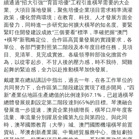
續通過“招大引強”“育苗培優”工程引進橫琴需要的大企
業、大項目落地發展，聚焦培優企業項目需求精準滴灌
政策，優化營商環境；在教育、科技、人才發展方面全
面發力，同時進一步研究如何擴大橫琴的知名度。要緊
緊盯住開發建設成效“三個要看”標準，準確把握“澳門
+橫琴”新戰略定位、合作區高質量發展的實踐要求，各
單位、各部門要對照第二階段及本年度目標任務，見項
目、見清單、見完成實效。各級領導幹部強化擔當作
為，以從零起步、不甘人後的壓力感，時不我待、聞雞
起舞的緊迫感，全力以赴推動橫琴加快發展。
戴建業在總結講話中指出，過去一年，在各工作單位的
共同努力下，合作區第二階段建設實現了穩步開局，“四
新”產業佔地區生產總值的比例達到67.1%，已超過橫琴
總體發展規劃設定第二階段達到65%的目標。琴澳融合
發展進一步提速，澳資企業持續增長，橫琴口岸年度客
流量、車流量分別躍居全國第九位與第四位。與此同
時，澳琴國際教育（大學）城、澳門國際機場橫琴前置
貨站、琴澳創新產業園、中葡經貿服務中心、微短劇拍