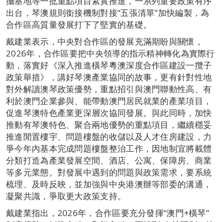
攝基地等一批重點項目紮實推進，一系列重要政策有序
出台，琴澳規則銜接機制對接“五張清單”加快編製，為
合作區高質量發展打下了堅實的基礎。
戴建業表示，中央對合作區的發展充滿期盼與關懷，
2026年，合作區要把中央領導的指示精神轉化為實際行
動，落實好《深入推進橫琴粵澳深度合作區建設一攬子
政策舉措》，講好琴澳產業協同的故事，更有針對性地
對外解讀澳琴政策優勢，重點招引與澳門聯動性高、有
利於澳門企業參與、能帶動澳門居民就業的產業項目，
促進琴澳特色產業更深層次協同發展。與此同時，加快
推動有琴澳特色、聚合兩地優勢的重點項目，繼續穩妥
推進閒置樓宇、問題樓盤的收儲以及人才住房建設，力
爭今年內基本完成問題樓盤整治工作，因地制宜將載體
分類打造為產業發展空間、酒店、公寓、保障房、商業
等多元業態。對發展中遇到的問題與政策需求，要系統
梳理、及時反映，並加強與中央港澳辦等部委的溝通，
凝聚共識，爭取更大政策支持。
戴建業指出，2026年，合作區要充分發揮“澳門+橫琴”