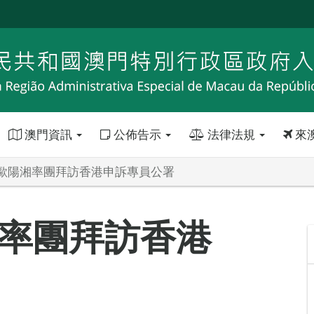
澳門資訊
公佈告示
法律法規
來
歐陽湘率團拜訪香港申訴專員公署
率團拜訪香港