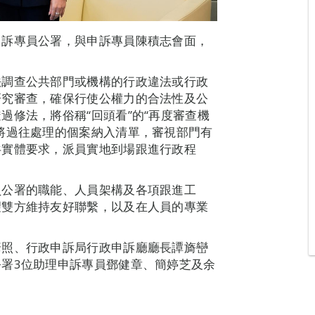
申訴專員公署，與申訴專員陳積志會面，
法調查公共部門或機構的行政違法或行政
研究審查，確保行使公權力的合法性及公
過修法，將俗稱“回頭看”的“再度審查機
將過往處理的個案納入清單，審視部門有
共實體要求，派員實地到場跟進行政程
員公署的職能、人員架構及各項跟進工
望雙方維持友好聯繫，以及在人員的專業
彥照、行政申訴局行政申訴廳廳長譚旖巒
署3位助理申訴專員鄧健章、簡婷芝及余