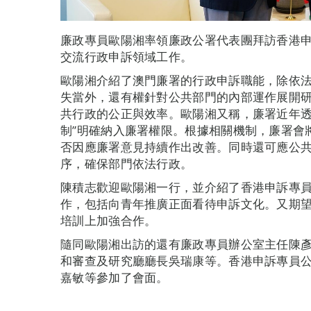
廉政專員歐陽湘率領廉政公署代表團拜訪香港
交流行政申訴領域工作。
歐陽湘介紹了澳門廉署的行政申訴職能，除依
失當外，還有權針對公共部門的內部運作展開
共行政的公正與效率。歐陽湘又稱，廉署近年透
制”明確納入廉署權限。根據相關機制，廉署會
否因應廉署意見持續作出改善。同時還可應公
序，確保部門依法行政。
陳積志歡迎歐陽湘一行，並介紹了香港申訴專
作，包括向青年推廣正面看待申訴文化。又期
培訓上加強合作。
隨同歐陽湘出訪的還有廉政專員辦公室主任陳
和審查及研究廳廳長吳瑞康等。香港申訴專員公
嘉敏等參加了會面。