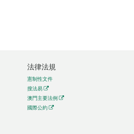
法律法規
憲制性文件
搜法易
澳門主要法例
國際公約