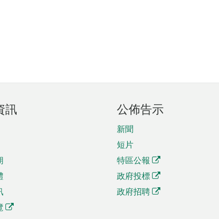
資訊
公佈告示
新聞
短片
期
特區公報
體
政府投標
訊
政府招聘
覽