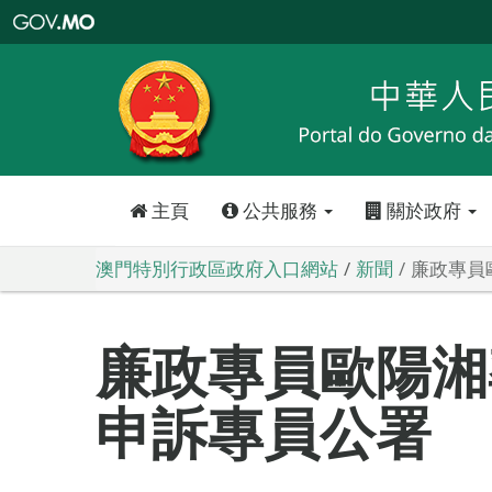
澳
門
特
別
行
政
區
政
府
入
口
網
站
主頁
公共服務
關於政府
澳門特別行政區政府入口網站
新聞
廉政專員
廉政專員歐陽湘
申訴專員公署