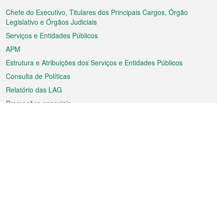
do
rodapé
Chefe do Executivo, Titulares dos Principais Cargos, Órgão
Legislativo e Órgãos Judiciais
Serviços e Entidades Públicos
APM
Estrutura e Atribuições dos Serviços e Entidades Públicos
Consulta de Políticas
Relatório das LAG
Promoções especiais
Sobre a RAEM
Tempo
Transporte
Feriados
Cultura e lazer
Informação de Macau
Ficheiro sobre Macau