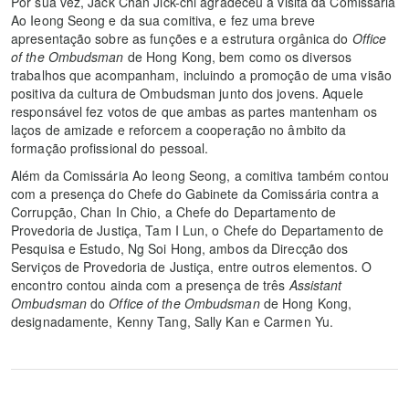
Por sua vez, Jack Chan Jick-chi agradeceu a visita da Comissária
Ao Ieong Seong e da sua comitiva, e fez uma breve
apresentação sobre as funções e a estrutura orgânica do
Office
of the Ombudsman
de Hong Kong, bem como os diversos
trabalhos que acompanham, incluindo a promoção de uma visão
positiva da cultura de Ombudsman junto dos jovens. Aquele
responsável fez votos de que ambas as partes mantenham os
laços de amizade e reforcem a cooperação no âmbito da
formação profissional do pessoal.
Além da Comissária Ao Ieong Seong, a comitiva também contou
com a presença do Chefe do Gabinete da Comissária contra a
Corrupção, Chan In Chio, a Chefe do Departamento de
Provedoria de Justiça, Tam I Lun, o Chefe do Departamento de
Pesquisa e Estudo, Ng Soi Hong, ambos da Direcção dos
Serviços de Provedoria de Justiça, entre outros elementos. O
encontro contou ainda com a presença de três
Assistant
Ombudsman
do
Office of the Ombudsman
de Hong Kong,
designadamente, Kenny Tang, Sally Kan e Carmen Yu.