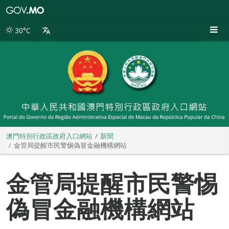
澳
門
特
30°C
別
行
政
區
政
府
入
口
網
站
澳門特別行政區政府入口網站
新聞
金管局提醒市民警惕偽冒金融機構網站
金管局提醒市民警惕
偽冒金融機構網站