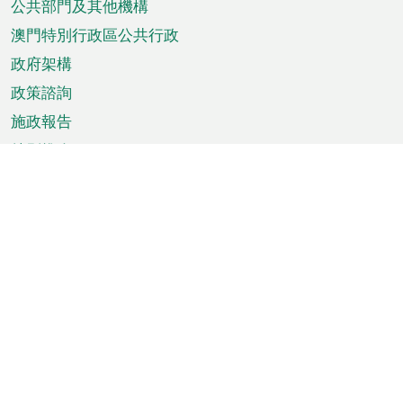
單
公共部門及其他機構
澳門特別行政區公共行政
政府架構
政策諮詢
施政報告
特別推介
澳門資訊
天氣
交通
公眾假期
文娛康體
城市資訊
澳門便覽