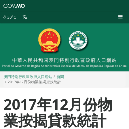
澳
門
特
30°C
別
行
政
區
政
府
入
口
網
站
澳門特別行政區政府入口網站
新聞
2017年12月份物業按揭貸款統計
2017年12月份物
業按揭貸款統計