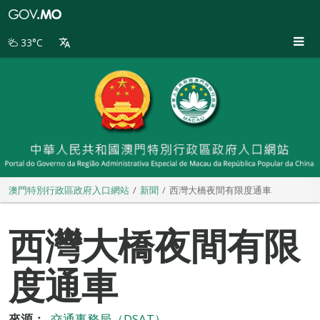
澳
門
特
33°C
別
行
政
區
政
府
入
口
網
站
澳門特別行政區政府入口網站
新聞
西灣大橋夜間有限度通車
西灣大橋夜間有限
度通車
來源：
交通事務局（DSAT）