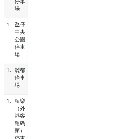
停車
場
氹仔
中央
公園
停車
場
麗都
停車
場
栢樂
（外
港客
運碼
頭）
停車