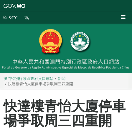
澳
門
特
34°C
別
行
政
區
政
府
入
口
網
站
澳門特別行政區政府入口網站
新聞
快達樓青怡大廈停車場爭取周三四重開
快達樓青怡大廈停車
場爭取周三四重開