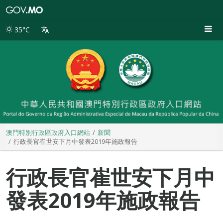
澳
門
特
35°C
別
行
政
區
政
府
入
口
網
站
澳門特別行政區政府入口網站
新聞
行政長官崔世安下月中發表2019年施政報告
行政長官崔世安下月中
發表2019年施政報告