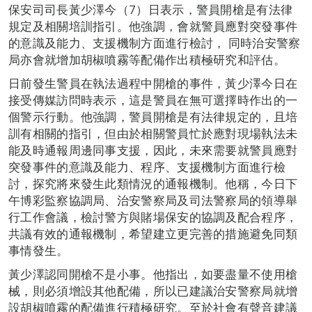
保安司司長黃少澤今（7）日表示，警員開槍是有法律
規定及相關培訓指引。他強調，會就警員應對突發事件
的意識及能力、支援機制方面進行檢討， 同時治安警察
局亦會就增加胡椒噴霧等配備作出積極研究和評估。
日前發生警員在執法過程中開槍的事件，黃少澤今日在
接受傳媒訪問時表示，這是警員在無可選擇時作出的一
個警示行動。他強調，警員開槍是有法律規定的，且培
訓有相關的指引，但由於相關警員忙於應對現場執法未
能及時通報周邊同事支援，因此，未來需要就警員應對
突發事件的意識及能力、程序、支援機制方面進行檢
討，探究將來發生此類情況的通報機制。他稱，今日下
午博彩監察協調局、治安警察局及司法警察局的領導舉
行工作會議，檢討警方與賭場保安的協調及配合程序，
共議有效的通報機制，希望建立更完善的措施避免同類
事情發生。
黃少澤認同開槍不是小事。他指出，如要盡量不使用槍
械，則必須增設其他配備，所以已建議治安警察局就增
設胡椒噴霧的配備進行積極研究。至於社會有聲音建議