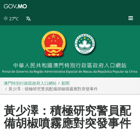
澳
門
特
27°C
別
行
政
區
政
府
入
口
網
站
澳門特別行政區政府入口網站
新聞
黃少澤：積極研究警員配備胡椒噴霧應對突發事件
黃少澤：積極研究警員配
備胡椒噴霧應對突發事件