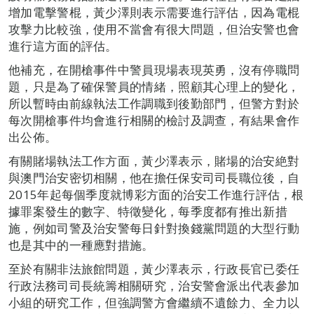
增加電擊警棍，黃少澤則表示需要進行評估，因為電棍
攻擊力比較強，使用不當會有很大問題，但治安警也會
進行這方面的評估。
他補充，在開槍事件中警員現場表現英勇，沒有停職問
題，只是為了確保警員的情緒，照顧其心理上的變化，
所以暫時由前線執法工作調職到後勤部門，但警方對於
每次開槍事件均會進行相關的檢討及調查，有結果會作
出公佈。
有關賭場執法工作方面，黃少澤表示，賭場的治安絶對
與澳門治安密切相關，他在擔任保安司司長職位後，自
2015年起每個季度就博彩方面的治安工作進行評估，根
據罪案發生的數字、特徵變化，每季度都有推出新措
施，例如司警及治安警每日針對換錢黨問題的大型行動
也是其中的一種應對措施。
至於有關非法旅館問題，黃少澤表示，行政長官已委任
行政法務司司長統籌相關研究，治安警會派出代表參加
小組的研究工作，但強調警方會繼續不遺餘力、全力以