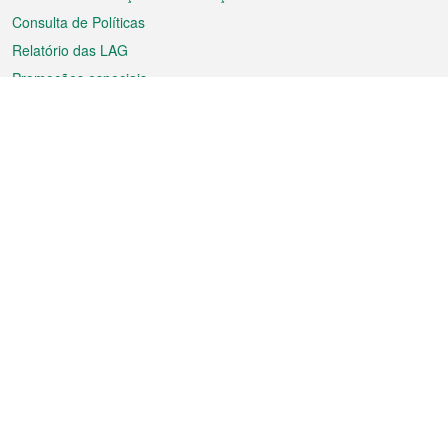
Consulta de Políticas
Relatório das LAG
Promoções especiais
Sobre a RAEM
Tempo
Transporte
Feriados
Cultura e lazer
Informação de Macau
Ficheiro sobre Macau
Estatísticas
Anúncios
Notícias