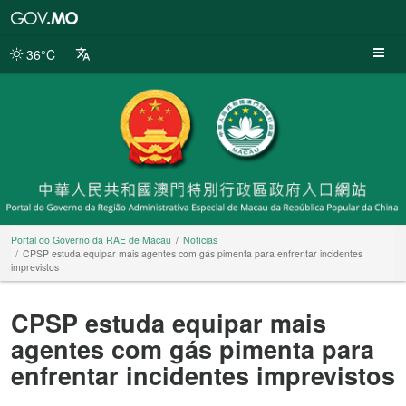
Portal
do
Governo
36°C
da
RAE
de
Macau
Portal do Governo da RAE de Macau
Notícias
CPSP estuda equipar mais agentes com gás pimenta para enfrentar incidentes
imprevistos
CPSP estuda equipar mais
agentes com gás pimenta para
enfrentar incidentes imprevistos