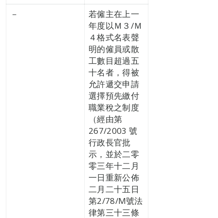
－
若僱主在上一
年度以Ｍ３/Ｍ
４格式名表聲
明的僱員或散
工數目超過五
十名者，得被
允許遞交申請
選擇預先繳付
職業稅之制度
（經由第
267/2003 號
行政長官批
示，並於二零
零三年十二月
一日重新公佈
二月二十五日
第2/78/M號法
律第三十三條