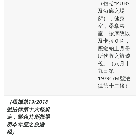
（包括“PUBS”
及酒廊之場
所），健身
室，桑拿浴
室，按摩院以
及卡拉ＯＫ，
應繳納上月份
所代收之旅遊
稅。（八月十
九日第
19/96/M號法
律第十二條）
（根據第
19
/2018
號法律第十六條規
定
，豁免其所指場
所本年度之
旅遊
稅）