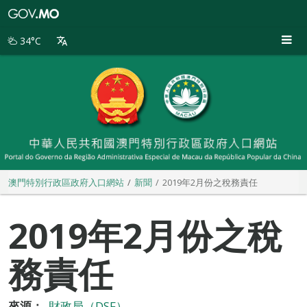
澳
門
特
34°C
別
行
政
區
政
府
入
口
網
站
澳門特別行政區政府入口網站
新聞
2019年2月份之稅務責任
2019年2月份之稅
務責任
來源：
財政局（DSF）