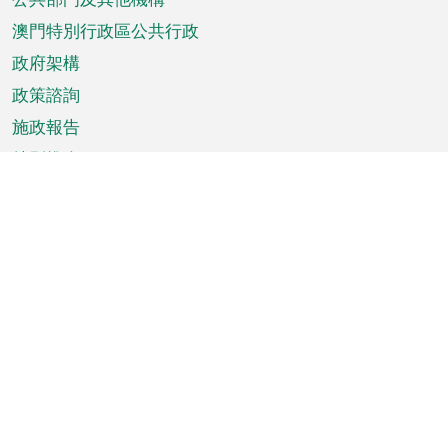
單
澳門特別行政區公共行政
政府架構
政策諮詢
施政報告
特別推介
澳門資訊
天氣
交通
公眾假期
文娛康體
城市資訊
澳門便覽
統計數字