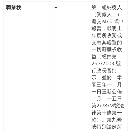
職業稅
－
第一組納稅人
（受僱人士）
遞交Ｍ/５式申
報書，載明上
年度所收受或
交由其處置的
一切薪酬或收
益（經由第
267/2003 號
行政長官批
示，並於二零
零三年十二月
一日重新公佈
二月二十五日
第2/78/M號法
律第十條第一
款）。第九條
或特別法例所