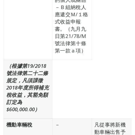
－Ｂ組納稅人
應遞交Ｍ/１格
式收益申報
書。（九月九
日第21/78/M
號法律第十條
第一款ａ項）
（根據第
19
/2018
號法律第二十二條
規定，
凡須課徵
2018年度所得補充
稅收益，其豁免額
訂定為
$600,000.00）
機動車輛稅
－
凡從事將新機
動車輛出售予