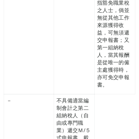
指豁免職業稅
之人士，倘並
無從其他工作
來源獲得收
益，可無須遞
交申報書；又
第一組納稅
人，當其報酬
是從唯一的僱
主處獲得時，
亦可免交申報
書。
－
不具備適當編
制會計之第二
組納稅人（自
由或專門職
業）遞交Ｍ/５
式申報書，載