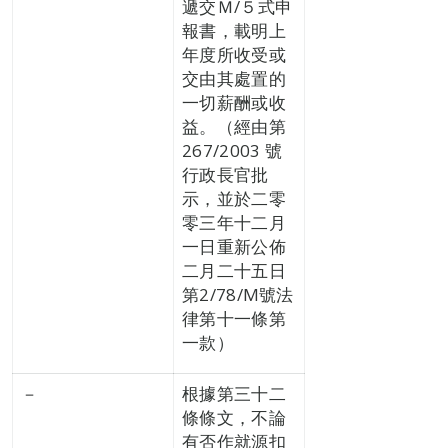
遞交Ｍ/５式申
報書，載明上
年度所收受或
交由其處置的
一切薪酬或收
益。（經由第
267/2003 號
行政長官批
示，並於二零
零三年十二月
一日重新公佈
二月二十五日
第2/78/M號法
律第十一條第
一款）
－
根據第三十二
條條文，不論
有否作就源扣