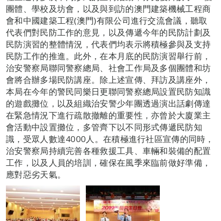
團體、學校及坊會，以及與到訪的澳門建築機械工程商
會和中國建築工程(澳門)有限公司進行交流會議，聽取
代表們對民防工作的意見，以及傳遞今年的民防計劃及
民防演習的整體情況，代表們均表示將積極參與及支持
民防工作的推進。此外，在本月底的民防演習舉行前，
治安警察局聯同警察總局、社會工作局及多個團體和坊
會將合辦多場民防講座。除上述宣傳、拜訪及講座外，
本局在今年的警民同樂日更聯同警察總局設置民防知識
的遊戲攤位，以及組織治安警少年團透過演出話劇傳達
在緊急情況下進行疏散撤離的重要性，亦曾於大廈業主
會活動中設置攤位，多管齊下以不同形式傳遞民防知
識，受眾人數達4000人。在積極進行社區宣傳的同時，
治安警察局持續完善各種救援工具、車輛和裝備的配置
工作，以及人員的培訓，確保在風季來臨前做好準備，
應對惡劣天氣。