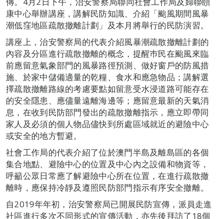
傳。4月2日下午，治安警察局聯同社會工作局及婦聯頤
康中心舉辦講座，講解民防知識、介紹「颱風期間風暴
潮低窪地區疏散撤離計劃」及本月將舉行的民防演習。
講座上，治安警察局的代表介紹風暴潮疏散撤離計劃的
內容及分區進行疏散撤離的概念，提醒巿民在颱風來臨
前應留意氣象部門的風暴路徑預測、做好窗戶的防風措
施、於家中儲備適量的乾糧、食水和應急物品；講解選
擇疏散撤離路線的考慮要點如留意受水浸道路可能存在
的安全隱患、應儘量遠離海邊等；應留意最新的天氣消
息，在收到民防部門發出的疏散撤離指示，應立即帶同
家人及必須的個人物品儘快到所處區域就近的避險中心
或安全的地方暫避。
社會工作局的代表介紹了位於澳門半島及離島區的各個
集合地點、避險中心的位置及中心內之設備和物資等，
呼籲公眾日常應了解避險中心所在位置，在進行疏散撤
離時，應保持冷靜及遵照民防部門指示有序安全撤離。
自2019年年初，治安警察局已開展民防宣傳，派員走進
社區進行多次不同形式的宣傳活動，亦先後拜訪了18個