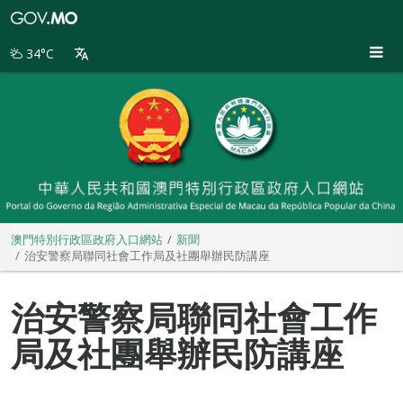
澳
門
特
34°C
別
行
政
區
政
府
入
口
網
站
澳門特別行政區政府入口網站
新聞
治安警察局聯同社會工作局及社團舉辦民防講座
治安警察局聯同社會工作
局及社團舉辦民防講座