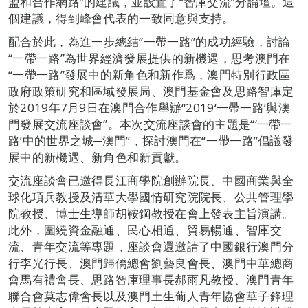
盟和合作網路”的建議，並設置了“智庫交流”分論壇。這
個建議，得到峰會代表的一致同意與支持。
配合於此，為進一步總結“一帶一路”的成功經驗，討論
“一帶一路”為世界經濟發展提供的新機遇，思考澳門在
“一帶一路”發展中的新角色和新作爲，澳門特別行政區
政府政策研究和區域發展局、澳門基金會及思路智庫定
於2019年7月9日在澳門合作舉辦“2019‘一帶一路’與澳
門發展交流座談會”。本次交流座談會的主題是“‘一帶一
路’中的世界之城─澳門”，探討澳門在“一帶一路”倡議發
展中的新機遇、新角色和新貢獻。
交流座談會已邀得長江商學院創辦院長、中國商業與全
球化項兵教授及清華大學國情研究院院長、公共管理學
院教授、博士生導師胡鞍鋼教授在會上發表主旨演講。
此外，圍繞資金融通、民心相通、貿易暢通、智庫交
流、青年交流等專題，座談會還邀請了中國銀行澳門分
行李光行長、澳門歸僑總會劉藝良會長、澳門中華總商
會馬有禮會長、思路智庫理事長郝雨凡教授、澳門青年
聯合會莫志偉會長以及澳門土生葡人青年協會華子鋒理