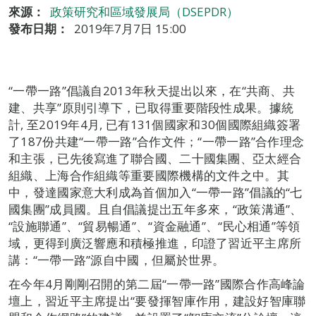
來源：
政策研究和區域發展局（DSEPDR）
發布日期：
2019年7月7日 15:00
“一帶一路”倡議自2013年秋天提出以來，在“共商、共
建、共享”原則引導下，已取得重要階段性成果。據統
計, 至2019年4月, 已有131個國家和30個國際組織簽署
了187份共建“一帶一路”合作文件；“一帶一路”合作理念
和主張，已先後寫進了聯合國、二十國集團、亞太經合
組織、上海合作組織等重要國際機構的文件之中。其
中，發達國家意大利成為首個加入“一帶一路”倡議的“七
國集團”成員國。且自倡議提岀五年多來，“政策溝通”、
“設施聯通”、“貿易暢通”、“資金融通”、“民心相通”等領
域，更得到廣泛響應和積極推進，印證了習近平主席所
講：“一帶一路”源自中國，但屬於世界。
在今年4月剛剛召開的第二屆“一帶一路”國際合作高峰論
壇上，習近平主席提出“要發揮智庫作用，建設好智庫聯