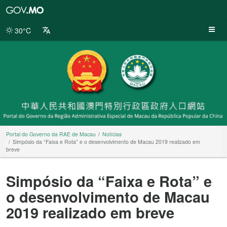
Portal
do
Governo
30°C
da
RAE
de
Macau
Portal do Governo da RAE de Macau
Notícias
Simpósio da “Faixa e Rota” e o desenvolvimento de Macau 2019 realizado em
breve
Simpósio da “Faixa e Rota” e
o desenvolvimento de Macau
2019 realizado em breve