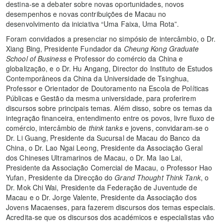
destina-se a debater sobre novas oportunidades, novos
desempenhos e novas contribuições de Macau no
desenvolvimento da iniciativa “Uma Faixa, Uma Rota”.
Foram convidados a presenciar no simpósio de intercâmbio, o Dr.
Xiang Bing, Presidente Fundador da
Cheung Kong Graduate
School of Business
e Professor do comércio da China e
globalização, e o Dr. Hu Angang, Director do Instituto de Estudos
Contemporâneos da China da Universidade de Tsinghua,
Professor e Orientador de Doutoramento na Escola de Políticas
Públicas e Gestão da mesma universidade, para proferirem
discursos sobre principais temas. Além disso, sobre os temas da
integração financeira, entendimento entre os povos, livre fluxo de
comércio, intercâmbio de
think tanks
e jovens, convidaram-se o
Dr. Li Guang, Presidente da Sucursal de Macau do Banco da
China, o Dr. Lao Ngai Leong, Presidente da Associação Geral
dos Chineses Ultramarinos de Macau, o Dr. Ma Iao Lai,
Presidente da Associação Comercial de Macau, o Professor Hao
Yufan, Presidente da Direcção do
Grand Thought Think Tank
, o
Dr. Mok Chi Wai, Presidente da Federação de Juventude de
Macau e o Dr. Jorge Valente, Presidente da Associação dos
Jovens Macaenses, para fazerem discursos dos temas especiais.
Acredita-se que os discursos dos académicos e especialistas vão