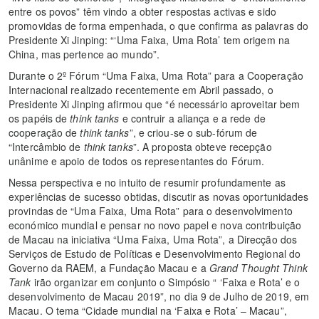
entre os povos” têm vindo a obter respostas activas e sido
promovidas de forma empenhada, o que confirma as palavras do
Presidente Xi Jinping: “‘Uma Faixa, Uma Rota’ tem origem na
China, mas pertence ao mundo”.
Durante o 2º Fórum “Uma Faixa, Uma Rota” para a Cooperação
Internacional realizado recentemente em Abril passado, o
Presidente Xi Jinping afirmou que “é necessário aproveitar bem
os papéis de
think tanks
e contruir a aliança e a rede de
cooperação de
think tanks
”, e criou-se o sub-fórum de
“Intercâmbio de
think tanks
”. A proposta obteve recepção
unânime e apoio de todos os representantes do Fórum.
Nessa perspectiva e no intuito de resumir profundamente as
experiências de sucesso obtidas, discutir as novas oportunidades
provindas de “Uma Faixa, Uma Rota” para o desenvolvimento
económico mundial e pensar no novo papel e nova contribuição
de Macau na iniciativa “Uma Faixa, Uma Rota”, a Direcção dos
Serviços de Estudo de Políticas e Desenvolvimento Regional do
Governo da RAEM, a Fundação Macau e a
Grand Thought Think
Tank
irão organizar em conjunto o Simpósio “ ‘Faixa e Rota’ e o
desenvolvimento de Macau 2019”, no dia 9 de Julho de 2019, em
Macau. O tema “Cidade mundial na ‘Faixa e Rota’ – Macau”,