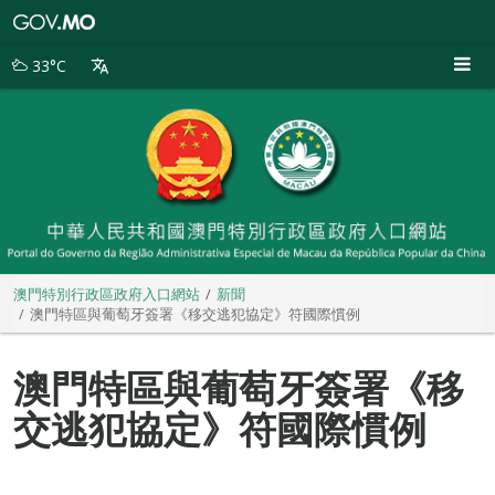
澳
門
特
33°C
別
行
政
區
政
府
入
口
網
站
澳門特別行政區政府入口網站
新聞
澳門特區與葡萄牙簽署《移交逃犯協定》符國際慣例
澳門特區與葡萄牙簽署《移
交逃犯協定》符國際慣例