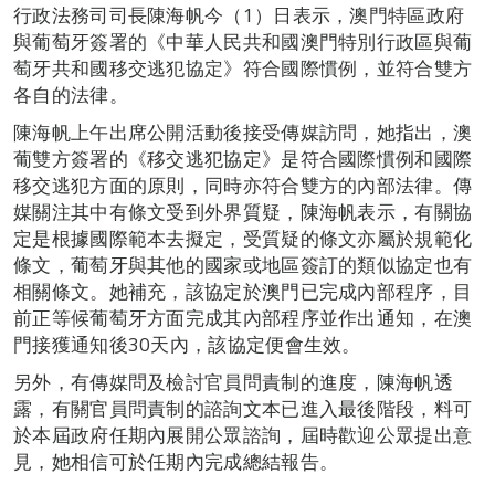
行政法務司司長陳海帆今（1）日表示，澳門特區政府
與葡萄牙簽署的《中華人民共和國澳門特別行政區與葡
萄牙共和國移交逃犯協定》符合國際慣例，並符合雙方
各自的法律。
陳海帆上午出席公開活動後接受傳媒訪問，她指出，澳
葡雙方簽署的《移交逃犯協定》是符合國際慣例和國際
移交逃犯方面的原則，同時亦符合雙方的內部法律。傳
媒關注其中有條文受到外界質疑，陳海帆表示，有關協
定是根據國際範本去擬定，受質疑的條文亦屬於規範化
條文，葡萄牙與其他的國家或地區簽訂的類似協定也有
相關條文。她補充，該協定於澳門已完成內部程序，目
前正等候葡萄牙方面完成其內部程序並作出通知，在澳
門接獲通知後30天內，該協定便會生效。
另外，有傳媒問及檢討官員問責制的進度，陳海帆透
露，有關官員問責制的諮詢文本已進入最後階段，料可
於本屆政府任期內展開公眾諮詢，屆時歡迎公眾提出意
見，她相信可於任期內完成總結報告。