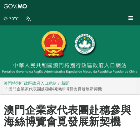
澳
門
特
30°C
別
行
政
區
政
府
入
口
網
站
澳門特別行政區政府入口網站
新聞
澳門企業家代表團赴穗參與海絲博覽會覓發展新契機
澳門企業家代表團赴穗參與
海絲博覽會覓發展新契機