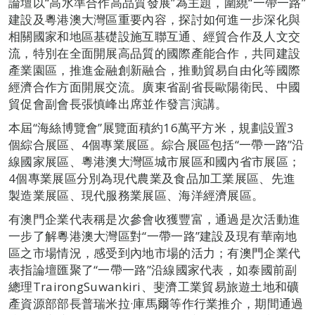
論壇以“高水準合作高品質發展”為主題，圍繞“一帶一路”
建設及粵港澳大灣區重要內容，探討如何進一步深化與
相關國家和地區基礎設施互聯互通、經貿合作及人文交
流，特別在全面開展高品質的國際產能合作，共同建設
產業園區，推進金融創新融合，推動貿易自由化等國際
經濟合作方面開展交流。廣東省副省長歐陽衛民、中國
貿促會副會長張慎峰出席並作發言演講。
本屆“海絲博覽會”展覽面積約16萬平方米，規劃設置3
個綜合展區、4個專業展區。綜合展區包括“一帶一路”沿
線國家展區、粵港澳大灣區城市展區和國內省市展區；
4個專業展區分別為現代農業及食品加工業展區、先進
製造業展區、現代服務業展區、海洋經濟展區。
有澳門企業代表稱是次參會收獲豐富，通過是次活動進
一步了解粵港澳大灣區對“一帶一路”建設及現有華南地
區之市場情況，感受到內地市場的活力；有澳門企業代
表指論壇匯聚了“一帶一路”沿線國家代表，如泰國前副
總理TrairongSuwankiri、斐濟工業貿易旅遊土地和礦
產資源部部長普瑞米拉·庫馬爾等作行業推介，期間通過