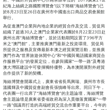
紀海上絲綢之路國際博覽會”(以下簡稱“海絲博覽會”)已
於8月23日至26日在廣州市中國進出口商品交易會展館
舉行。
為促進澳門企業與內地企業的經貿合作及交流，貿促局
組織了超過30人之澳門企業家代表團於8月22至23日赴
廣州出席“海絲博覽會”，並於活動期間設置了396平方
米之“澳門館”，主要推廣澳門最新之投資環境、貿促局
所提供之服務及宣傳最新本澳之經貿展覽活動，並推廣
澳門作為“世界旅遊休閒中心”和“中國與葡語國家商貿合
作服務平台”的發展定位，在參與國家“一帶一路”及粵港
澳大灣區建設中可發揮獨特優勢，為本澳開展對外經貿
合作提供了新的契機。
海絲博覽會開幕式上，廣東省省長馬興瑞、廣州市市長
溫國輝及中國貿促會副會長張慎峰等出席。同日下午，
代表團一行出席了“海絲博覽會”的主題論壇，海絲博覽
會主題論壇是廣東省委省政府為深入貫徹落實國家“一帶
一路”倡議而打造的高端經貿交流合作重要平台，今年的