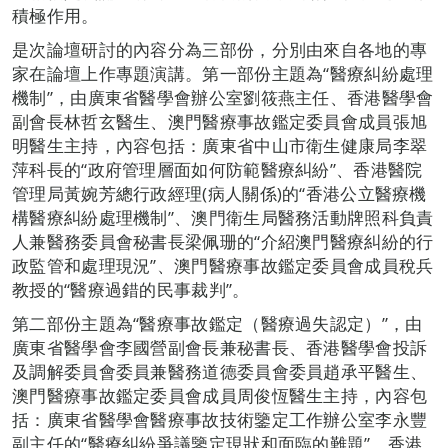
積極作用。
是次論壇研討的內容分為三部份，分別由來自各地的專
家在論壇上作專題演講。第一部份主題為“醫療糾紛處理
機制”，由廣東省醫學會辦公室劉筱燕主任、香港醫學會
副會長林哲玄醫生、澳門醫療事故鑑定委員會成員張旭
明醫生主持，內容包括：廣東省中山市衛生健康局李翠
萍科長的“政府管理層面如何防範醫療糾紛”、香港醫院
管理局黃婉芳總行政經理(病人關係)的“香港公立醫療機
構醫療糾紛處理機制”、澳門衛生局醫務活動牌照科負責
人兼醫務委員會秘書長梁佩珊的“介紹澳門醫療糾紛的行
政監管和處理現況”、澳門醫療事故鑑定委員會成員稅兵
教授的“醫療過錯的民事裁判”。
第二部份主題為“醫療事故鑑定（醫療過失認定）”，由
廣東省醫學會李國營副會長兼秘書長、香港醫學會投訴
及調解委員會委員兼醫務道德委員會委員趙承平醫生、
澳門醫療事故鑑定委員會成員周俊恆醫生主持，內容包
括：廣東省醫學會醫療事故技術鑒定工作辦公室李永豐
副主任的“醫療糾紛爭議鑒定現狀和面臨的難題”、香港