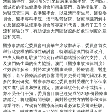
澳圓滿舉行，逾80名分別來自廣東省醫學會、大灣區九
個城市的衛生健康委員會和衛生部門、香港衛生署、香
港醫院管理局、香港醫學會、以及澳門衛生局、醫務委
員會、醫學專科學院、澳門私營醫院、醫療爭議調解中
心及醫療事故鑑定委員會等專家和代表，進行了工作交
流和經驗分享，有助促進大灣區醫療糾紛處理制度的建
設和完善。
醫療事故鑑定委員會柯慶華主席致辭表示，委員會首次
舉行此規模的區域性研討會，特別感謝澳門特區政府、
中央人民政府駐澳門特別行政區聯絡辦公室的支持、以
及澳門衛生局的全力協辦。澳門《醫療事故法律制度》
生效兩年多來，對於本澳的醫事法學、醫療管理、醫患
關係，甚至醫療訴訟的影響還需要更長時間的關注和更
多的案例研究。醫療事故鑑定委員會對受理的申訴個案
獨立進行調查和技術鑑定，無須聽從任何命令或指示，
亦不受任何干預，委員會目前已經完成的20多份醫療事
故鑑定，將經歷時間檢驗、面對醫患雙方的醫學和法律
專業評析，在倘有的醫療訴訟時還必須接受司法檢驗。
他認為，雖然粵港澳三地的社會制度和法律體系不同，