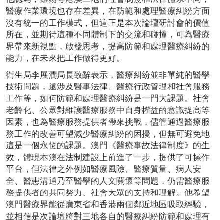
醫療作業環境也存在差異，在防範和處理醫療糾紛方面
沒有統一的工作模式，但這正是本次論壇研討會的價值
所在，並期待這種不同體制下的交流和碰撞，可為醫療
界帶來新視點，啟發思考，提高防範和處理醫療糾紛的
能力，在未來把工作做得更好。
衛生局李展潤局長致辭表示，醫療糾紛並非單純的醫學
技術問題，還涉及醫事法律、醫療行政管理和社會服務
工作等，如何防範和處理醫療糾紛是一門大課題。社會
老齡化、公眾對維護醫療服務中自身權益的意識提高等
因素，也為醫療服務提供者帶來挑戰，儘管通過醫療服
務工作的改善可望減少醫療糾紛的困擾，但無可避免地
這是一個永恆的課題。澳門《醫療事故法律制度》的生
效，體現本澳在法制建設上前進了一步，提供了可操作
平台，但法律之外例如醫療風險、醫療質量、病人安
全、醫患溝通乃至醫學的人文關懷等問題，仍需醫療服
務提供者的共同努力、社會大眾的支持和理解。他希望
澳門醫療界能從廣東省和香港兩個鄰近地區吸取經驗，
並相信是次論壇將對三地各自的醫療糾紛防範和處理有