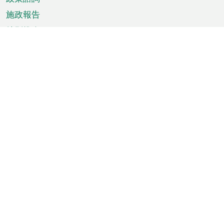
施政報告
特別推介
澳門資訊
天氣
交通
公眾假期
文娛康體
城市資訊
澳門便覽
統計數字
公佈告示
新聞