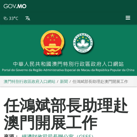
澳
門
特
33°C
別
行
政
區
政
府
入
口
網
站
澳門特別行政區政府入口網站
新聞
任鴻斌部長助理赴澳門開展工作
任鴻斌部長助理赴
澳門開展工作
來源：
經濟財政司司長辦公室（GSEF）