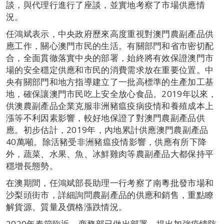
談，與代理行進行了座談，並實地考察了市場供應情
況。
任鴻斌表示，中央政府歷來高度重視對澳門農副產品供
應工作，關心澳門市民的生活。有關部門和省市密切配
合，全面貫徹落實中央的部署，始終將有效保證澳門市
場的安全穩定供應和市民的消費需求放在重要位置。中
央有關部門和地方指導建立了一批高標準的生產加工基
地，確保讓澳門市民吃上安全放心食品。2019年以來，
供澳農副產品企業克服非洲豬瘟疫病疫情和養殖成本上
漲等不利因素影響，較好地保證了對澳門農副產品供
應。初步估計，2019年，內地累計供應澳門農副產品
40萬噸。除活豬受非洲豬瘟疫情影響，供應有所下降
外，蔬菜、水果、魚、冰鮮雞肉等農副產品大都保持平
穩增長態勢。
在澳期間，任鴻斌部長助理一行考察了南粵批發市場和
沙梨頭街市，詳細詢問農副產品的供應和銷售，重點瞭
解貨源、質量及價格漲跌情況。
2020年春節臨近，商務部已做出部署，提出加強疫情防