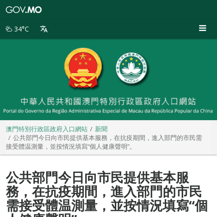
澳
門
特
34°C
別
行
政
區
政
府
入
口
網
站
澳門特別行政區政府入口網站
新聞
公共部門今日向市民提供基本服務，在抗疫期間，進入部門的市民需
接受體温測量，並按情況填寫“個人健康聲明”。
公共部門今日向市民提供基本服
務，在抗疫期間，進入部門的市民
需接受體温測量，並按情況填寫“個