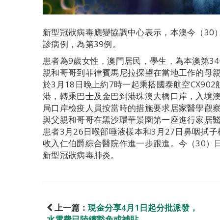
新型冠狀病毒應變協調中心表示，本澳今（30
診病例，為第39例。
患者為9歲女性，澳門居民，學生，為本澳第3
親和哥哥到菲律賓馬尼拉探望在當地工作的母
於3月18日晚上約7時一起乘搭國泰航空CX90
港，轉乘巴士及金巴到港珠澳大橋口岸，入境澳
局口岸檢疫人員按當時的措施要求居家醫學觀察
與父親和哥哥在黑沙環華景園第一座進行家居醫
患者3月26日喉部唾液樣本和3月27日鼻咽拭
收入仁伯爵綜合醫院作進一步跟進。今（30）
新型冠狀病毒肺炎。
上一篇：
現金分享4月1日起分批派發，
水電費已陸續豁免或補貼