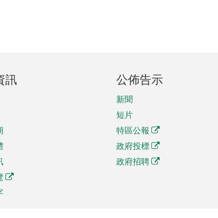
資訊
公佈告示
新聞
短片
期
特區公報
體
政府投標
訊
政府招聘
覽
字