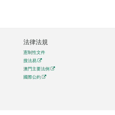
法律法規
憲制性文件
搜法易
澳門主要法例
國際公約