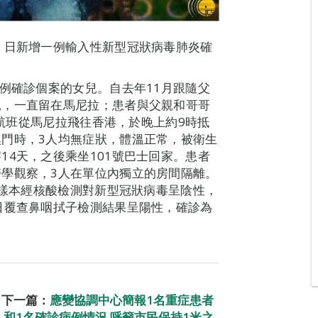
）日新增一例輸入性新型冠狀病毒肺炎確
4例確診個案的女兒。自去年11月跟隨父
親，一直留在馬尼拉；患者與父親和哥哥
2航班從馬尼拉飛往香港，於晚上約9時抵
門時，3人均無症狀，體溫正常，被衛生
14天，之後乘坐101號巴士回家。患者
學觀察，3人在單位內獨立的房間隔離。
子樣本經核酸檢測對新型冠狀病毒呈陰性，
日覆查鼻咽拭子檢測結果呈陽性，確診為
下一篇：
應變協調中心簡報1名重症患者
和1名確診病例情況 呼籲市民保持1米之