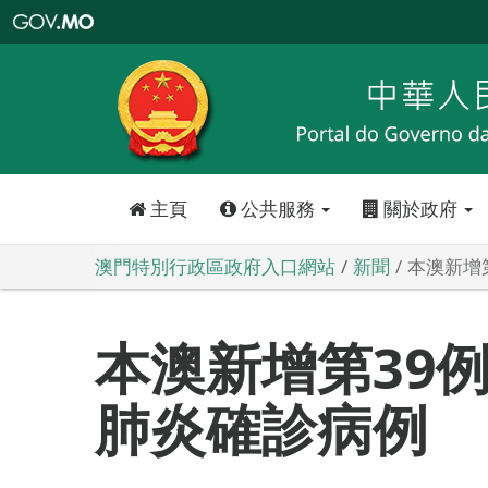
澳
門
特
別
行
政
區
政
府
入
口
網
站
主頁
公共服務
關於政府
澳門特別行政區政府入口網站
新聞
本澳新增
本澳新增第39
肺炎確診病例